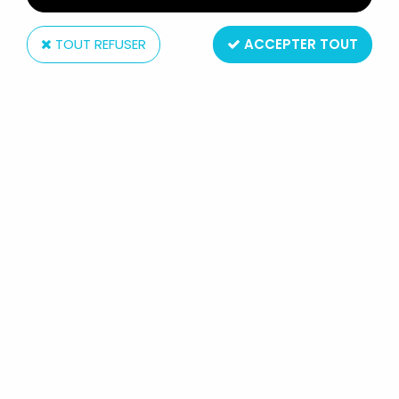
TOUT REFUSER
ACCEPTER TOUT
Schleich
LES SCHTROUMPFS - SCHLEICH -
20155 SCHTROUMPF PANNEAU
ÉCOLE