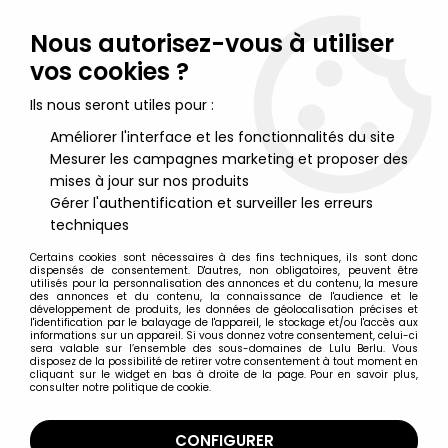
Lulu Berlu, la référence dans l'univers du jouet vintage en
France - Vente à l'international
Nous autorisez-vous à utiliser
vos cookies ?
0
Ils nous seront utiles pour :
Améliorer l'interface et les fonctionnalités du site
Mesurer les campagnes marketing et proposer des
Accueil
>
Schtroumpfs (Les)
>
Schtroumpfs (Figurines)
>
Les
Schtroumpfs - Schleich - 20155 Schtroumpf panneau école
mises à jour sur nos produits
Gérer l'authentification et surveiller les erreurs
techniques
Certains cookies sont nécessaires à des fins techniques, ils sont donc
dispensés de consentement. D'autres, non obligatoires, peuvent être
utilisés pour la personnalisation des annonces et du contenu, la mesure
des annonces et du contenu, la connaissance de l'audience et le
développement de produits, les données de géolocalisation précises et
l'identification par le balayage de l'appareil, le stockage et/ou l'accès aux
informations sur un appareil. Si vous donnez votre consentement, celui-ci
sera valable sur l’ensemble des sous-domaines de Lulu Berlu. Vous
disposez de la possibilité de retirer votre consentement à tout moment en
cliquant sur le widget en bas à droite de la page. Pour en savoir plus,
consulter notre politique de cookie.
CONFIGURER