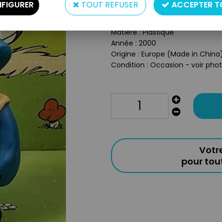
FIGURER
TOUT REFUSER
ACCEPTER T
Type : Figurine PVC
Taille : 5,5cm
Matière : Plastique
Année : 2000
Origine : Europe (Made in China
Condition : Occasion - voir pho
Votr
pour to