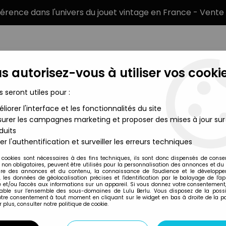
éférence dans l'univers du jouet vintage en France - Vente 
s autorisez-vous à utiliser vos cookie
s seront utiles pour :
liorer l'interface et les fonctionnalités du site
MARQUES
TYPE DE PRODUIT
PRÉCOMM
urer les campagnes marketing et proposer des mises à jour sur
duits
Schtroumpfs - Schleich - 20478 Schtroumpf Journaliste Sportif
er l'authentification et surveiller les erreurs techniques
Schleich
 cookies sont nécessaires à des fins techniques, ils sont donc dispensés de cons
, non obligatoires, peuvent être utilisés pour la personnalisation des annonces et du
LES SCHTROUMPFS
re des annonces et du contenu, la connaissance de l'audience et le développ
, les données de géolocalisation précises et l'identification par le balayage de l'app
JOURNALISTE SPOR
 et/ou l'accès aux informations sur un appareil. Si vous donnez votre consentement,
lable sur l’ensemble des sous-domaines de Lulu Berlu. Vous disposez de la possib
7
,
99
€
TTC
votre consentement à tout moment en cliquant sur le widget en bas à droite de la p
 plus, consulter notre politique de cookie.
Réf. :
REF19461