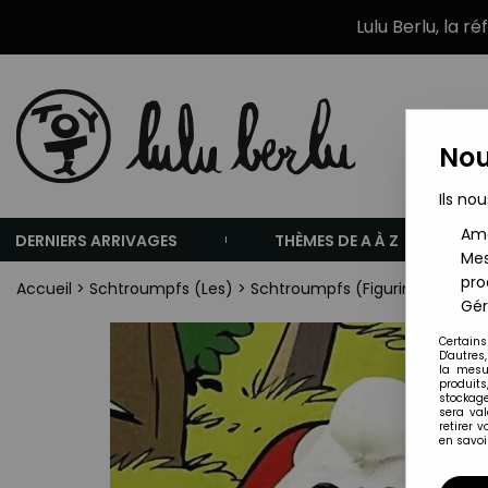
Lulu Berlu, la r
Nou
Ils nou
Amé
DERNIERS ARRIVAGES
THÈMES DE A À Z
Mes
pro
Accueil
>
Schtroumpfs (Les)
>
Schtroumpfs (Figurines)
>
Les 
Gér
Certains
D'autres
la mesu
produits
stockage
sera va
retirer 
en savoir