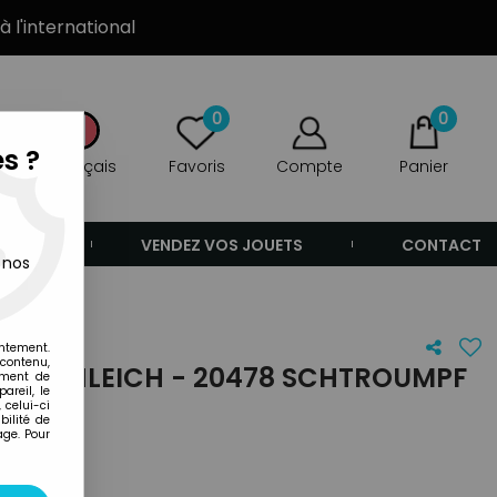
à l'international
0
0
s ?
Français
Favoris
Compte
Panier
ANDE
VENDEZ VOS JOUETS
CONTACT
 nos
entement.
 contenu,
 - SCHLEICH - 20478 SCHTROUMPF
ement de
areil, le
TIF
 celui-ci
ilité de
age. Pour