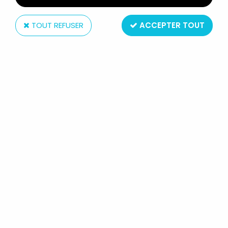
TOUT REFUSER
ACCEPTER TOUT
Schleich
LES SCHTROUMPFS - SCHLEICH -
40238 SCHTROUMPFETTE ET SA