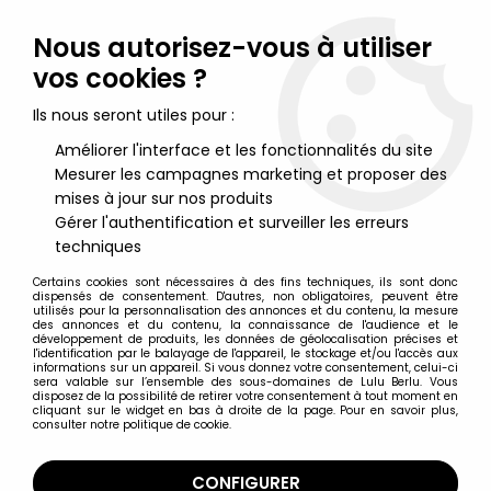
Lulu Berlu, la référence dans l'univers du jouet vintage en
France - Vente à l'international
Nous autorisez-vous à utiliser
vos cookies ?
0
Ils nous seront utiles pour :
Améliorer l'interface et les fonctionnalités du site
Mesurer les campagnes marketing et proposer des
Accueil
>
Schtroumpfs (Les)
>
Super-Schtroumpfs (Figurines)
>
Les Schtroumpfs - Schleich - 40238 Schtroumpfette et sa
mises à jour sur nos produits
Cuisinière (neuf en boite)
Gérer l'authentification et surveiller les erreurs
techniques
Certains cookies sont nécessaires à des fins techniques, ils sont donc
dispensés de consentement. D'autres, non obligatoires, peuvent être
utilisés pour la personnalisation des annonces et du contenu, la mesure
des annonces et du contenu, la connaissance de l'audience et le
développement de produits, les données de géolocalisation précises et
l'identification par le balayage de l'appareil, le stockage et/ou l'accès aux
informations sur un appareil. Si vous donnez votre consentement, celui-ci
sera valable sur l’ensemble des sous-domaines de Lulu Berlu. Vous
disposez de la possibilité de retirer votre consentement à tout moment en
cliquant sur le widget en bas à droite de la page. Pour en savoir plus,
consulter notre politique de cookie.
CONFIGURER