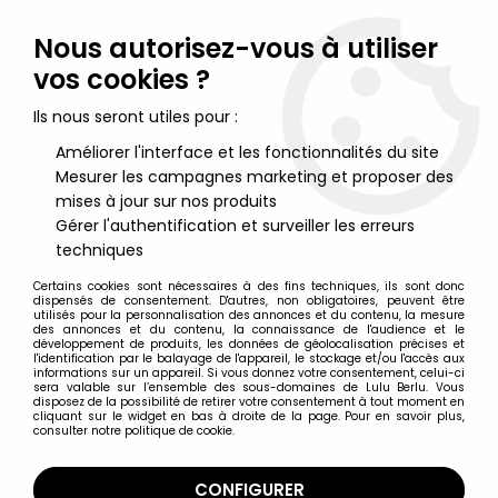
Lulu Berlu, la référence dans l'univers du jouet vintage en
France - Vente à l'international
Nous autorisez-vous à utiliser
vos cookies ?
0
Ils nous seront utiles pour :
Améliorer l'interface et les fonctionnalités du site
Mesurer les campagnes marketing et proposer des
Accueil
>
Schtroumpfs (Les)
>
Super-Schtroumpfs (Figurines)
>
Les Schtroumpfs - Schleich - 40510 Schtroumpf Gymnaste
mises à jour sur nos produits
(anneaux) Boite New Look
Gérer l'authentification et surveiller les erreurs
techniques
Certains cookies sont nécessaires à des fins techniques, ils sont donc
dispensés de consentement. D'autres, non obligatoires, peuvent être
utilisés pour la personnalisation des annonces et du contenu, la mesure
des annonces et du contenu, la connaissance de l'audience et le
développement de produits, les données de géolocalisation précises et
l'identification par le balayage de l'appareil, le stockage et/ou l'accès aux
informations sur un appareil. Si vous donnez votre consentement, celui-ci
sera valable sur l’ensemble des sous-domaines de Lulu Berlu. Vous
disposez de la possibilité de retirer votre consentement à tout moment en
cliquant sur le widget en bas à droite de la page. Pour en savoir plus,
consulter notre politique de cookie.
CONFIGURER