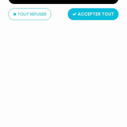
TOUT REFUSER
ACCEPTER TOUT
Schleich
LES SCHTROUMPFS - SCHLEICH -
40510 SCHTROUMPF GYMNASTE