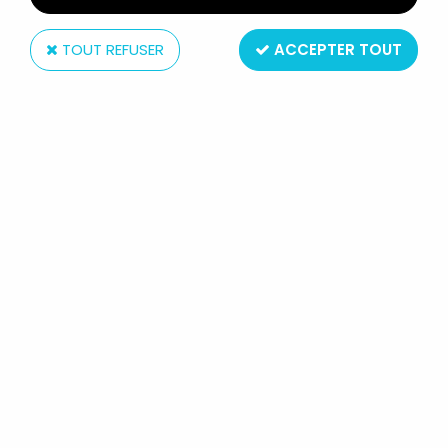
TOUT REFUSER
ACCEPTER TOUT
Tropico diffusion
LES SIMPSONS - TROPICO
DIFFUSION - MUG EN CÉRAMIQUE
LISA SIMPSON