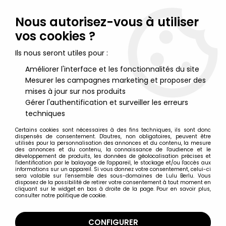
Lulu Berlu, la référence dans l'univers du jouet vintage en
France - Vente à l'international
Nous autorisez-vous à utiliser
vos cookies ?
0
Ils nous seront utiles pour :
Améliorer l'interface et les fonctionnalités du site
Mesurer les campagnes marketing et proposer des
Accueil
>
Simpsons (Les)
>
Produits dérivés
>
Les Simpsons -
Tropico Diffusion - Mug en Céramique Lisa Simpson
mises à jour sur nos produits
Gérer l'authentification et surveiller les erreurs
techniques
Certains cookies sont nécessaires à des fins techniques, ils sont donc
dispensés de consentement. D'autres, non obligatoires, peuvent être
utilisés pour la personnalisation des annonces et du contenu, la mesure
des annonces et du contenu, la connaissance de l'audience et le
développement de produits, les données de géolocalisation précises et
l'identification par le balayage de l'appareil, le stockage et/ou l'accès aux
informations sur un appareil. Si vous donnez votre consentement, celui-ci
sera valable sur l’ensemble des sous-domaines de Lulu Berlu. Vous
disposez de la possibilité de retirer votre consentement à tout moment en
cliquant sur le widget en bas à droite de la page. Pour en savoir plus,
consulter notre politique de cookie.
CONFIGURER