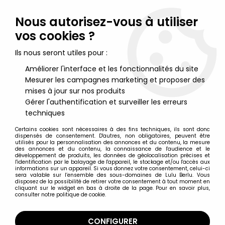
Lulu Berlu, la référence dans l'univers du jouet vintage en
France - Vente à l'international
Nous autorisez-vous à utiliser
vos cookies ?
0
Ils nous seront utiles pour :
Améliorer l'interface et les fonctionnalités du site
Mesurer les campagnes marketing et proposer des
Accueil
>
Simpsons (Les)
>
Produits dérivés
>
Les Simpsons -
Tropico Diffusion - Set de 2 Chopes à Bière Homer & Bart
mises à jour sur nos produits
Simpson
Gérer l'authentification et surveiller les erreurs
techniques
Certains cookies sont nécessaires à des fins techniques, ils sont donc
dispensés de consentement. D'autres, non obligatoires, peuvent être
utilisés pour la personnalisation des annonces et du contenu, la mesure
des annonces et du contenu, la connaissance de l'audience et le
développement de produits, les données de géolocalisation précises et
l'identification par le balayage de l'appareil, le stockage et/ou l'accès aux
informations sur un appareil. Si vous donnez votre consentement, celui-ci
sera valable sur l’ensemble des sous-domaines de Lulu Berlu. Vous
disposez de la possibilité de retirer votre consentement à tout moment en
cliquant sur le widget en bas à droite de la page. Pour en savoir plus,
consulter notre politique de cookie.
CONFIGURER