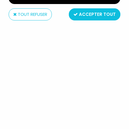
TOUT REFUSER
ACCEPTER TOUT
Tropico diffusion
LES SIMPSONS - TROPICO
DIFFUSION - SET DE 2 CHOPES À