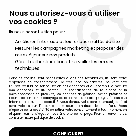
Lulu Berlu, la référence dans l'univers du jouet vintage en
France - Vente à l'international
Nous autorisez-vous à utiliser
vos cookies ?
0
Ils nous seront utiles pour :
Améliorer l'interface et les fonctionnalités du site
Mesurer les campagnes marketing et proposer des
Accueil
>
Snorky (Les)
>
Les Snorky - Disque 45T- Générique série
TV - Disque Ades 1986
mises à jour sur nos produits
Gérer l'authentification et surveiller les erreurs
techniques
Certains cookies sont nécessaires à des fins techniques, ils sont donc
dispensés de consentement. D'autres, non obligatoires, peuvent être
utilisés pour la personnalisation des annonces et du contenu, la mesure
des annonces et du contenu, la connaissance de l'audience et le
développement de produits, les données de géolocalisation précises et
l'identification par le balayage de l'appareil, le stockage et/ou l'accès aux
informations sur un appareil. Si vous donnez votre consentement, celui-ci
sera valable sur l’ensemble des sous-domaines de Lulu Berlu. Vous
disposez de la possibilité de retirer votre consentement à tout moment en
cliquant sur le widget en bas à droite de la page. Pour en savoir plus,
consulter notre politique de cookie.
CONFIGURER