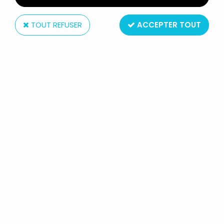
TOUT REFUSER
ACCEPTER TOUT
Adès (Disques)
LES SNORKY - DISQUE 45T-
GÉNÉRIQUE SÉRIE TV - DISQUE ADES
1986
Réf. :
AR0002182
Type : Livre - Disque