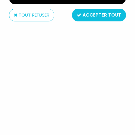
TOUT REFUSER
ACCEPTER TOUT
Télé 80
LES WOOFITS ELTON & ANGELA - CD
AUDIO TÉLÉ 80 - BANDE ORIGINALE
PAR MICHELINE DAX