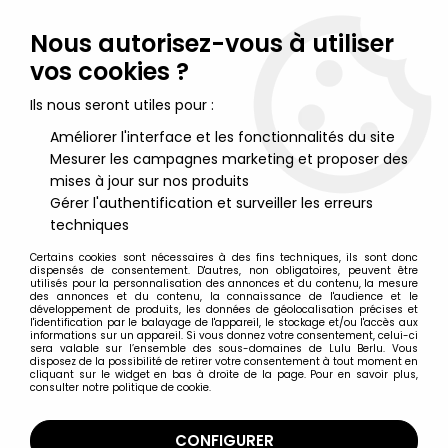
Lulu Berlu, la référence dans l'univers du jouet vintage en
France - Vente à l'international
Nous autorisez-vous à utiliser
vos cookies ?
0
Ils nous seront utiles pour :
Améliorer l'interface et les fonctionnalités du site
Mesurer les campagnes marketing et proposer des
Accueil
>
Woofits
>
Les Woofits Elton & Angela - CD audio Télé 80
- Bande originale par Micheline Dax
mises à jour sur nos produits
Gérer l'authentification et surveiller les erreurs
techniques
Certains cookies sont nécessaires à des fins techniques, ils sont donc
dispensés de consentement. D'autres, non obligatoires, peuvent être
utilisés pour la personnalisation des annonces et du contenu, la mesure
des annonces et du contenu, la connaissance de l'audience et le
développement de produits, les données de géolocalisation précises et
l'identification par le balayage de l'appareil, le stockage et/ou l'accès aux
informations sur un appareil. Si vous donnez votre consentement, celui-ci
sera valable sur l’ensemble des sous-domaines de Lulu Berlu. Vous
disposez de la possibilité de retirer votre consentement à tout moment en
cliquant sur le widget en bas à droite de la page. Pour en savoir plus,
consulter notre politique de cookie.
CONFIGURER