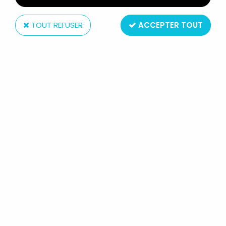
TOUT REFUSER
ACCEPTER TOUT
Matchbox
LESNEY MATCHBOX - 1973 MODELS
OF YESTERYEAR - Y-9 1912 SIMPLEX
(EN BOITE)