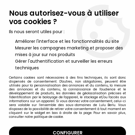
Lulu Berlu, la référence dans l'univers du jouet vintage en
France - Vente à l'international
Nous autorisez-vous à utiliser
vos cookies ?
0
Ils nous seront utiles pour :
Améliorer l'interface et les fonctionnalités du site
Mesurer les campagnes marketing et proposer des
Accueil
>
Véhicules Miniatures
>
Matchbox
>
Lesney Matchbox -
1973 Models of Yesteryear - Y-9 1912 Simplex (en boite)
mises à jour sur nos produits
Gérer l'authentification et surveiller les erreurs
techniques
Certains cookies sont nécessaires à des fins techniques, ils sont donc
dispensés de consentement. D'autres, non obligatoires, peuvent être
utilisés pour la personnalisation des annonces et du contenu, la mesure
des annonces et du contenu, la connaissance de l'audience et le
développement de produits, les données de géolocalisation précises et
l'identification par le balayage de l'appareil, le stockage et/ou l'accès aux
informations sur un appareil. Si vous donnez votre consentement, celui-ci
sera valable sur l’ensemble des sous-domaines de Lulu Berlu. Vous
disposez de la possibilité de retirer votre consentement à tout moment en
cliquant sur le widget en bas à droite de la page. Pour en savoir plus,
consulter notre politique de cookie.
CONFIGURER