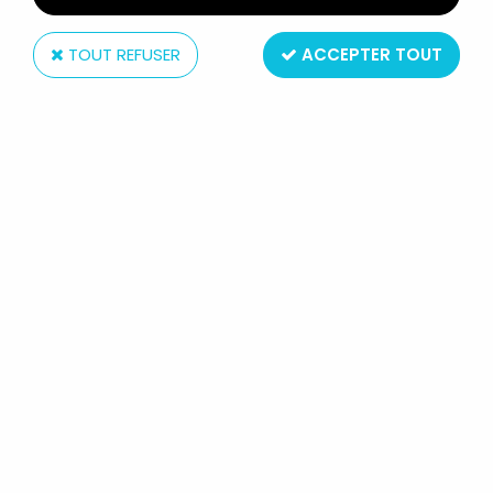
TOUT REFUSER
ACCEPTER TOUT
Matchbox
LESNEY MATCHBOX N° 48 CAMION
BENNE DUMPER TRUCK