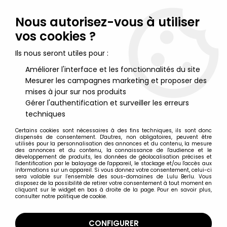
Lulu Berlu, la référence dans l'univers du jouet vintage en
France - Vente à l'international
Nous autorisez-vous à utiliser
vos cookies ?
0
Ils nous seront utiles pour :
Améliorer l'interface et les fonctionnalités du site
Mesurer les campagnes marketing et proposer des
Accueil
>
Véhicules Miniatures
>
Matchbox
>
Lesney Matchbox N°
48 Camion Benne Dumper Truck
mises à jour sur nos produits
Gérer l'authentification et surveiller les erreurs
techniques
Certains cookies sont nécessaires à des fins techniques, ils sont donc
dispensés de consentement. D'autres, non obligatoires, peuvent être
utilisés pour la personnalisation des annonces et du contenu, la mesure
des annonces et du contenu, la connaissance de l'audience et le
développement de produits, les données de géolocalisation précises et
l'identification par le balayage de l'appareil, le stockage et/ou l'accès aux
informations sur un appareil. Si vous donnez votre consentement, celui-ci
sera valable sur l’ensemble des sous-domaines de Lulu Berlu. Vous
disposez de la possibilité de retirer votre consentement à tout moment en
cliquant sur le widget en bas à droite de la page. Pour en savoir plus,
consulter notre politique de cookie.
CONFIGURER