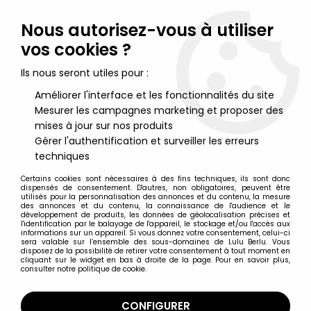
Lulu Berlu, la référence dans l'univers du jouet vintage en
France - Vente à l'international
Nous autorisez-vous à utiliser
vos cookies ?
0
Ils nous seront utiles pour :
Améliorer l'interface et les fonctionnalités du site
Mesurer les campagnes marketing et proposer des
Accueil
>
Etrange Noël de Mr Jack (L')
>
Etrange Noël de Mr Jack Figurines
>
L'Etrange Noël de Mr Jack -
mises à jour sur nos produits
Diamond Select - Sally
Gérer l'authentification et surveiller les erreurs
techniques
Certains cookies sont nécessaires à des fins techniques, ils sont donc
dispensés de consentement. D'autres, non obligatoires, peuvent être
utilisés pour la personnalisation des annonces et du contenu, la mesure
des annonces et du contenu, la connaissance de l'audience et le
développement de produits, les données de géolocalisation précises et
l'identification par le balayage de l'appareil, le stockage et/ou l'accès aux
informations sur un appareil. Si vous donnez votre consentement, celui-ci
sera valable sur l’ensemble des sous-domaines de Lulu Berlu. Vous
disposez de la possibilité de retirer votre consentement à tout moment en
cliquant sur le widget en bas à droite de la page. Pour en savoir plus,
consulter notre politique de cookie.
CONFIGURER