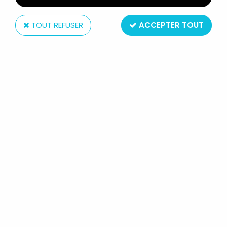
TOUT REFUSER
ACCEPTER TOUT
Diamond Select
L'ETRANGE NOËL DE MR JACK -
DIAMOND SELECT - SALLY