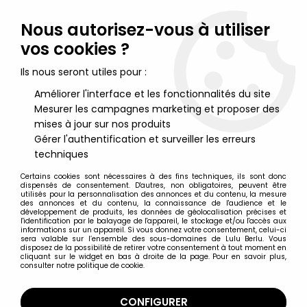
Lulu Berlu, la référence dans l'univers du jouet vintage en
France - Vente à l'international
Nous autorisez-vous à utiliser
vos cookies ?
0
Ils nous seront utiles pour :
Améliorer l'interface et les fonctionnalités du site
Mesurer les campagnes marketing et proposer des
Accueil
>
Etrange Noël de Mr Jack (L')
>
Etrange Noël de Mr Jack Figurines
>
L'étrange Noël de Mr Jack -
mises à jour sur nos produits
Hasbro - Werewolf Le Loup-Garou
Gérer l'authentification et surveiller les erreurs
techniques
Certains cookies sont nécessaires à des fins techniques, ils sont donc
dispensés de consentement. D'autres, non obligatoires, peuvent être
utilisés pour la personnalisation des annonces et du contenu, la mesure
des annonces et du contenu, la connaissance de l'audience et le
développement de produits, les données de géolocalisation précises et
l'identification par le balayage de l'appareil, le stockage et/ou l'accès aux
informations sur un appareil. Si vous donnez votre consentement, celui-ci
sera valable sur l’ensemble des sous-domaines de Lulu Berlu. Vous
disposez de la possibilité de retirer votre consentement à tout moment en
cliquant sur le widget en bas à droite de la page. Pour en savoir plus,
consulter notre politique de cookie.
CONFIGURER