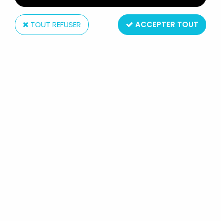
TOUT REFUSER
ACCEPTER TOUT
Hasbro
L'ÉTRANGE NOËL DE MR JACK -
HASBRO - WEREWOLF LE LOUP-
GAROU
Réf. :
REF9663
Werewolf, le Loup-Garou