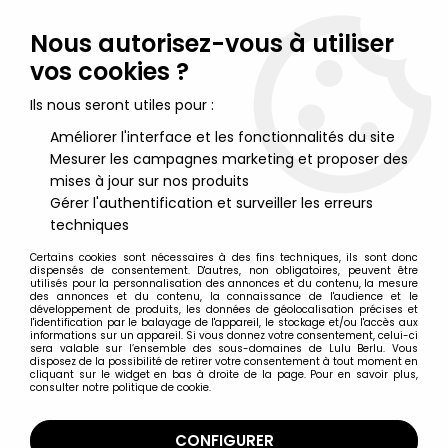
Lulu Berlu, la référence dans l'univers du jouet vintage en
France - Vente à l'international
Nous autorisez-vous à utiliser
vos cookies ?
0
Ils nous seront utiles pour :
Améliorer l'interface et les fonctionnalités du site
Mesurer les campagnes marketing et proposer des
Accueil
>
Etrange Noël de Mr Jack (L')
>
Etrange Noël de Mr Jack Figurines
>
L'étrange Noël de Mr Jack -
mises à jour sur nos produits
Jun Planning - Le Maire d'Halloween 30 cm
Gérer l'authentification et surveiller les erreurs
techniques
Certains cookies sont nécessaires à des fins techniques, ils sont donc
dispensés de consentement. D'autres, non obligatoires, peuvent être
utilisés pour la personnalisation des annonces et du contenu, la mesure
des annonces et du contenu, la connaissance de l'audience et le
développement de produits, les données de géolocalisation précises et
l'identification par le balayage de l'appareil, le stockage et/ou l'accès aux
informations sur un appareil. Si vous donnez votre consentement, celui-ci
sera valable sur l’ensemble des sous-domaines de Lulu Berlu. Vous
disposez de la possibilité de retirer votre consentement à tout moment en
cliquant sur le widget en bas à droite de la page. Pour en savoir plus,
consulter notre politique de cookie.
CONFIGURER