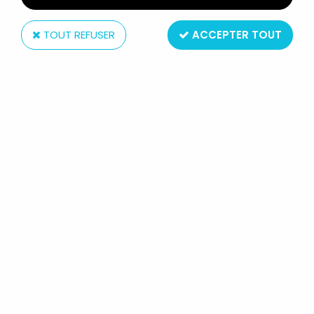
TOUT REFUSER
ACCEPTER TOUT
Jun Planning
L'ÉTRANGE NOËL DE MR JACK - JUN
PLANNING - LE MAIRE