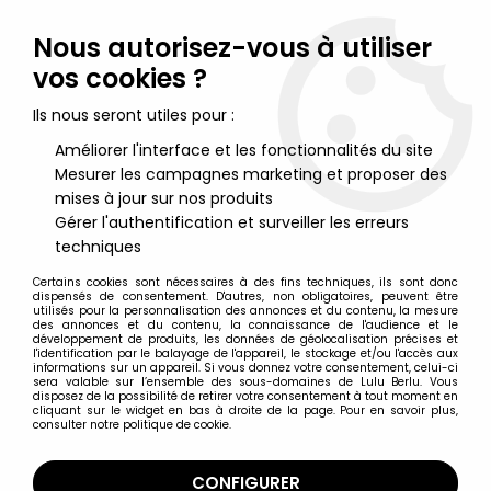
Lulu Berlu, la référence dans l'univers du jouet vintage en
France - Vente à l'international
Nous autorisez-vous à utiliser
vos cookies ?
0
Ils nous seront utiles pour :
Améliorer l'interface et les fonctionnalités du site
Mesurer les campagnes marketing et proposer des
Accueil
>
Etrange Noël de Mr Jack (L')
>
Etrange Noël de Mr Jack Figurines
>
L'étrange Noël de Mr Jack -
mises à jour sur nos produits
NECA - Jack Skellington & Zero (Serie 1)
Gérer l'authentification et surveiller les erreurs
techniques
Certains cookies sont nécessaires à des fins techniques, ils sont donc
dispensés de consentement. D'autres, non obligatoires, peuvent être
utilisés pour la personnalisation des annonces et du contenu, la mesure
des annonces et du contenu, la connaissance de l'audience et le
développement de produits, les données de géolocalisation précises et
l'identification par le balayage de l'appareil, le stockage et/ou l'accès aux
informations sur un appareil. Si vous donnez votre consentement, celui-ci
sera valable sur l’ensemble des sous-domaines de Lulu Berlu. Vous
disposez de la possibilité de retirer votre consentement à tout moment en
cliquant sur le widget en bas à droite de la page. Pour en savoir plus,
consulter notre politique de cookie.
CONFIGURER