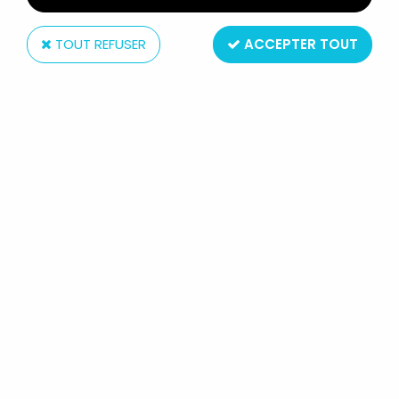
TOUT REFUSER
ACCEPTER TOUT
NECA
L'ÉTRANGE NOËL DE MR JACK -
NECA - JACK SKELLINGTON & ZERO
(SERIE 1)
Réf. :
REF4578
Type : Figurine articulée + Accessoires