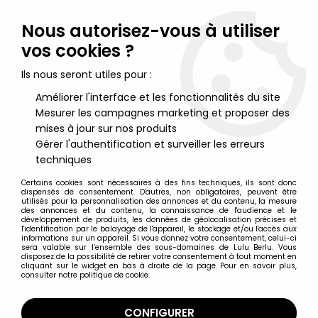
Lulu Berlu, la référence dans l'univers du jouet vintage en
France - Vente à l'international
Nous autorisez-vous à utiliser
vos cookies ?
0
Ils nous seront utiles pour :
Améliorer l'interface et les fonctionnalités du site
Mesurer les campagnes marketing et proposer des
Accueil
>
Looney Tunes
>
Looney Tunes - Figurine Prémium
Kinder Surprise 1991- Bip Bip
mises à jour sur nos produits
Gérer l'authentification et surveiller les erreurs
techniques
Certains cookies sont nécessaires à des fins techniques, ils sont donc
dispensés de consentement. D'autres, non obligatoires, peuvent être
utilisés pour la personnalisation des annonces et du contenu, la mesure
des annonces et du contenu, la connaissance de l'audience et le
développement de produits, les données de géolocalisation précises et
l'identification par le balayage de l'appareil, le stockage et/ou l'accès aux
informations sur un appareil. Si vous donnez votre consentement, celui-ci
sera valable sur l’ensemble des sous-domaines de Lulu Berlu. Vous
disposez de la possibilité de retirer votre consentement à tout moment en
cliquant sur le widget en bas à droite de la page. Pour en savoir plus,
consulter notre politique de cookie.
CONFIGURER