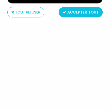
TOUT REFUSER
ACCEPTER TOUT
Ferrero Nutella kinder
LOONEY TUNES - FIGURINE
PRÉMIUM KINDER SURPRISE 1991-
BIP BIP