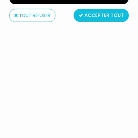
TOUT REFUSER
ACCEPTER TOUT
Amora
LOONEY TUNES - VERRE À
MOUTARDE AMORA - BUGS BUNNY,
COCHONNET & HONEY BUNNY