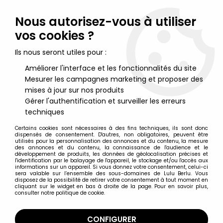
Lulu Berlu, la référence dans l'univers du jouet vintage en
France - Vente à l'international
Nous autorisez-vous à utiliser
vos cookies ?
0
Ils nous seront utiles pour :
Améliorer l'interface et les fonctionnalités du site
Mesurer les campagnes marketing et proposer des
Accueil
>
Looney Tunes
>
Looney Tunes - Verre à Moutarde
Amora - Bugs Bunny, Cochonnet & Honey Bunny
mises à jour sur nos produits
Gérer l'authentification et surveiller les erreurs
techniques
Certains cookies sont nécessaires à des fins techniques, ils sont donc
dispensés de consentement. D'autres, non obligatoires, peuvent être
utilisés pour la personnalisation des annonces et du contenu, la mesure
des annonces et du contenu, la connaissance de l'audience et le
développement de produits, les données de géolocalisation précises et
l'identification par le balayage de l'appareil, le stockage et/ou l'accès aux
informations sur un appareil. Si vous donnez votre consentement, celui-ci
sera valable sur l’ensemble des sous-domaines de Lulu Berlu. Vous
disposez de la possibilité de retirer votre consentement à tout moment en
cliquant sur le widget en bas à droite de la page. Pour en savoir plus,
consulter notre politique de cookie.
CONFIGURER