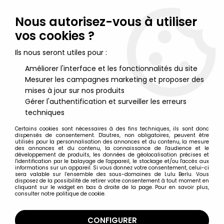
Lulu Berlu, la référence dans l'univers du jouet vintage en
France - Vente à l'international
Nous autorisez-vous à utiliser
vos cookies ?
0
Ils nous seront utiles pour :
Améliorer l'interface et les fonctionnalités du site
Mesurer les campagnes marketing et proposer des
Accueil
>
Looney Tunes
>
Looney Tunes - Verre à Moutarde
Amora - Titi (fond bleu)
mises à jour sur nos produits
Gérer l'authentification et surveiller les erreurs
techniques
Certains cookies sont nécessaires à des fins techniques, ils sont donc
dispensés de consentement. D'autres, non obligatoires, peuvent être
utilisés pour la personnalisation des annonces et du contenu, la mesure
des annonces et du contenu, la connaissance de l'audience et le
développement de produits, les données de géolocalisation précises et
l'identification par le balayage de l'appareil, le stockage et/ou l'accès aux
informations sur un appareil. Si vous donnez votre consentement, celui-ci
sera valable sur l’ensemble des sous-domaines de Lulu Berlu. Vous
disposez de la possibilité de retirer votre consentement à tout moment en
cliquant sur le widget en bas à droite de la page. Pour en savoir plus,
consulter notre politique de cookie.
CONFIGURER