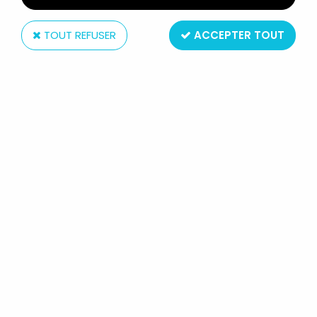
TOUT REFUSER
ACCEPTER TOUT
Amora
LOONEY TUNES - VERRE À
MOUTARDE AMORA - TITI (FOND
BLEU)
Réf. :
REF20394
Type : Verre à Moutarde