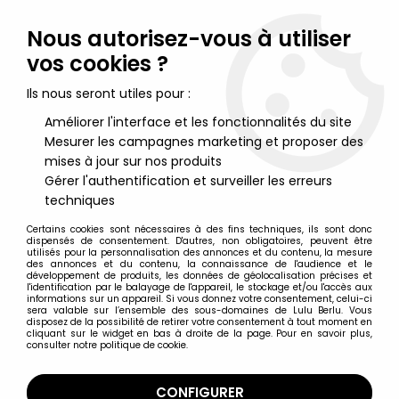
Lulu Berlu, la référence dans l'univers du jouet vintage en
France - Vente à l'international
Nous autorisez-vous à utiliser
vos cookies ?
0
Ils nous seront utiles pour :
Améliorer l'interface et les fonctionnalités du site
Mesurer les campagnes marketing et proposer des
Accueil
>
Jeux et Jouets vintage divers
>
L'Oranger - Bass et
Bass 1988 - Casse Tête (25ème anniversaire)
mises à jour sur nos produits
Gérer l'authentification et surveiller les erreurs
techniques
Certains cookies sont nécessaires à des fins techniques, ils sont donc
dispensés de consentement. D'autres, non obligatoires, peuvent être
utilisés pour la personnalisation des annonces et du contenu, la mesure
des annonces et du contenu, la connaissance de l'audience et le
développement de produits, les données de géolocalisation précises et
l'identification par le balayage de l'appareil, le stockage et/ou l'accès aux
informations sur un appareil. Si vous donnez votre consentement, celui-ci
sera valable sur l’ensemble des sous-domaines de Lulu Berlu. Vous
disposez de la possibilité de retirer votre consentement à tout moment en
cliquant sur le widget en bas à droite de la page. Pour en savoir plus,
consulter notre politique de cookie.
CONFIGURER