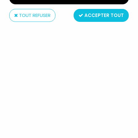
TOUT REFUSER
ACCEPTER TOUT
L'ORANGER - BASS ET BASS 1988 -
CASSE TÊTE (25ÈME ANNIVERSAIRE)