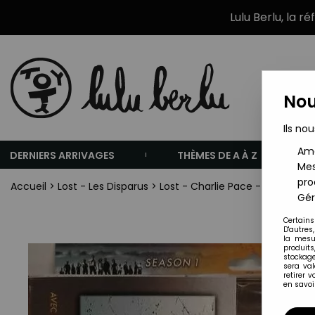
Lulu Berlu, la r
Nou
Ils nou
Amé
DERNIERS ARRIVAGES
THÈMES DE A À Z
Mes
pro
Accueil
>
Lost - Les Disparus
>
Lost - Charlie Pace - McFarlan
Gér
Certains
D'autres
la mesu
produits
stockage
sera va
retirer 
en savoir