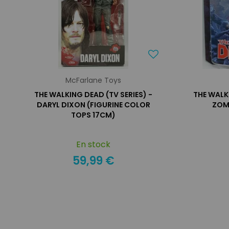
McFarlane Toys
THE WALKING DEAD (TV SERIES) -
THE WALK
DARYL DIXON (FIGURINE COLOR
ZOMB
TOPS 17CM)
En stock
59,99 €