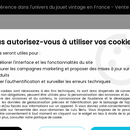
éférence dans l'univers du jouet vintage en France - Vente 
s autorisez-vous à utiliser vos cookie
s seront utiles pour :
liorer l'interface et les fonctionnalités du site
MARQUES
TYPE DE PRODUIT
PRÉCOMM
urer les campagnes marketing et proposer des mises à jour sur
duits
e Toys
er l'authentification et surveiller les erreurs techniques
McFarlane Toys
 cookies sont nécessaires à des fins techniques, ils sont donc dispensés de cons
, non obligatoires, peuvent être utilisés pour la personnalisation des annonces et du
LOST - CHARLIE P
re des annonces et du contenu, la connaissance de l'audience et le développ
, les données de géolocalisation précises et l'identification par le balayage de l'app
 et/ou l'accès aux informations sur un appareil. Si vous donnez votre consentement,
lable sur l’ensemble des sous-domaines de Lulu Berlu. Vous disposez de la possib
votre consentement à tout moment en cliquant sur le widget en bas à droite de la p
Réf. :
REF17486
 plus, consulter notre politique de cookie.
Type : figurine articulée parlan
Matière : plastique