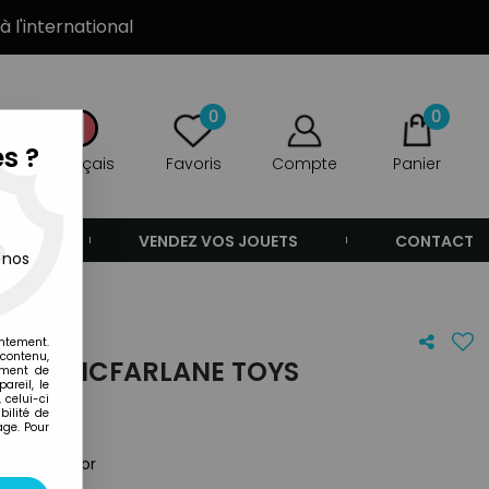
à l'international
0
0
s ?
Français
Favoris
Compte
Panier
ANDE
VENDEZ VOS JOUETS
CONTACT
 nos
entement.
 contenu,
ACE - MCFARLANE TOYS
ement de
areil, le
 celui-ci
ilité de
age. Pour
te avec décor