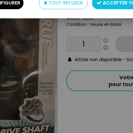
FIGURER
TOUT REFUSER
ACCEPTER T
Taille : env. 18cm
Origine : USA
Année : 2006
Condition : neuve en boite
Article non disponible - S
Votr
pour to