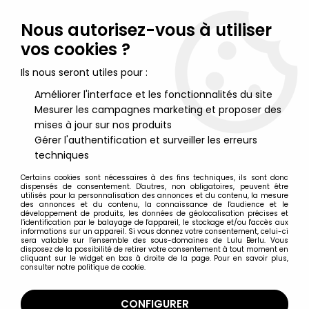
Lulu Berlu, la référence dans l'univers du jouet vintage en
France - Vente à l'international
Nous autorisez-vous à utiliser
vos cookies ?
0
Ils nous seront utiles pour :
Améliorer l'interface et les fonctionnalités du site
Mesurer les campagnes marketing et proposer des
Accueil
>
Lucky Luke
>
Lucky Luke Merchandising
>
Lucky Luke -
Boite à biscuit en métal Massily 1985 - Lucky Luke et les Daltons
mises à jour sur nos produits
Gérer l'authentification et surveiller les erreurs
techniques
Certains cookies sont nécessaires à des fins techniques, ils sont donc
dispensés de consentement. D'autres, non obligatoires, peuvent être
utilisés pour la personnalisation des annonces et du contenu, la mesure
des annonces et du contenu, la connaissance de l'audience et le
développement de produits, les données de géolocalisation précises et
l'identification par le balayage de l'appareil, le stockage et/ou l'accès aux
informations sur un appareil. Si vous donnez votre consentement, celui-ci
sera valable sur l’ensemble des sous-domaines de Lulu Berlu. Vous
disposez de la possibilité de retirer votre consentement à tout moment en
cliquant sur le widget en bas à droite de la page. Pour en savoir plus,
consulter notre politique de cookie.
CONFIGURER