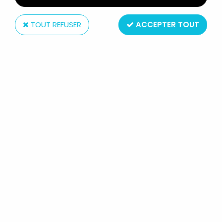
TOUT REFUSER
ACCEPTER TOUT
Massilly
LUCKY LUKE - BOITE À BISCUIT EN
MÉTAL MASSILY 1985 - LUCKY LUKE
ET LES DALTONS