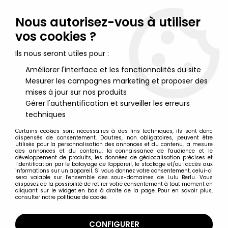
Lulu Berlu, la référence dans l'univers du jouet vintage en
France - Vente à l'international
Nous autorisez-vous à utiliser
vos cookies ?
0
Ils nous seront utiles pour :
Améliorer l'interface et les fonctionnalités du site
Mesurer les campagnes marketing et proposer des
Accueil
>
Lucky Luke
>
Lucky Luke Figurines
>
Lucky Luke - Figurine
Quick - Jolly Jumper
mises à jour sur nos produits
Gérer l'authentification et surveiller les erreurs
techniques
Certains cookies sont nécessaires à des fins techniques, ils sont donc
dispensés de consentement. D'autres, non obligatoires, peuvent être
utilisés pour la personnalisation des annonces et du contenu, la mesure
des annonces et du contenu, la connaissance de l'audience et le
développement de produits, les données de géolocalisation précises et
l'identification par le balayage de l'appareil, le stockage et/ou l'accès aux
informations sur un appareil. Si vous donnez votre consentement, celui-ci
sera valable sur l’ensemble des sous-domaines de Lulu Berlu. Vous
disposez de la possibilité de retirer votre consentement à tout moment en
cliquant sur le widget en bas à droite de la page. Pour en savoir plus,
consulter notre politique de cookie.
CONFIGURER