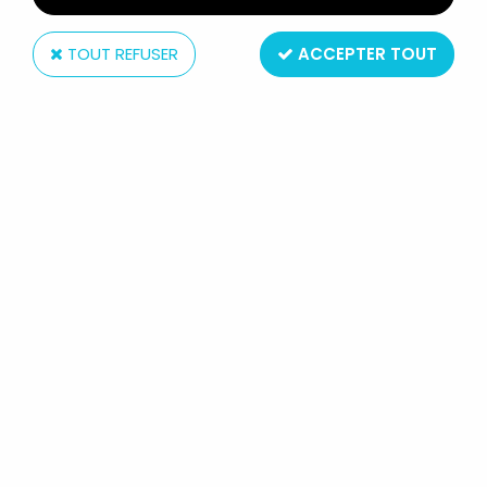
TOUT REFUSER
ACCEPTER TOUT
Amora
LUCKY LUKE - VERRE À MOUTARDE
AMORA - LUCKY LUKE TIRE PLUS