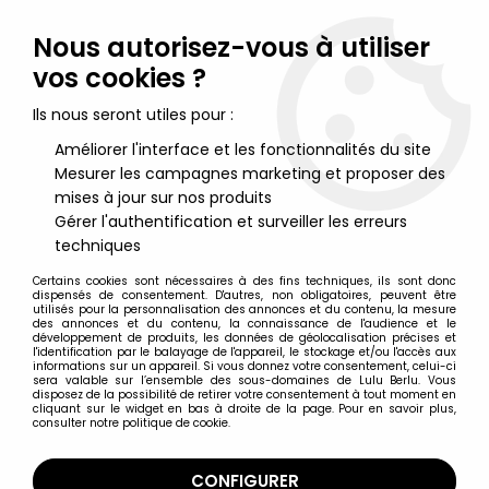
Lulu Berlu, la référence dans l'univers du jouet vintage en
France - Vente à l'international
Nous autorisez-vous à utiliser
vos cookies ?
0
Ils nous seront utiles pour :
Améliorer l'interface et les fonctionnalités du site
Mesurer les campagnes marketing et proposer des
Accueil
>
Lucky Luke
>
Lucky Luke Merchandising
>
Lucky Luke -
Verre à moutarde Amora - Lucky Luke tire plus vite que son
mises à jour sur nos produits
ombre (n°3 collection 1996)
Gérer l'authentification et surveiller les erreurs
techniques
Certains cookies sont nécessaires à des fins techniques, ils sont donc
dispensés de consentement. D'autres, non obligatoires, peuvent être
utilisés pour la personnalisation des annonces et du contenu, la mesure
des annonces et du contenu, la connaissance de l'audience et le
développement de produits, les données de géolocalisation précises et
l'identification par le balayage de l'appareil, le stockage et/ou l'accès aux
informations sur un appareil. Si vous donnez votre consentement, celui-ci
sera valable sur l’ensemble des sous-domaines de Lulu Berlu. Vous
disposez de la possibilité de retirer votre consentement à tout moment en
cliquant sur le widget en bas à droite de la page. Pour en savoir plus,
consulter notre politique de cookie.
CONFIGURER