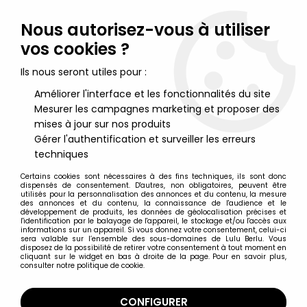
Lulu Berlu, la référence dans l'univers du jouet vintage en
France - Vente à l'international
Nous autorisez-vous à utiliser
vos cookies ?
0
Ils nous seront utiles pour :
Améliorer l'interface et les fonctionnalités du site
Mesurer les campagnes marketing et proposer des
Accueil
>
Lupin III - Edgar Détective Cambrioleur
>
Lupin Stylish
Collection - Daisuke Jigen - Poupée 30cm - Medicom
mises à jour sur nos produits
Gérer l'authentification et surveiller les erreurs
techniques
Certains cookies sont nécessaires à des fins techniques, ils sont donc
dispensés de consentement. D'autres, non obligatoires, peuvent être
utilisés pour la personnalisation des annonces et du contenu, la mesure
des annonces et du contenu, la connaissance de l'audience et le
développement de produits, les données de géolocalisation précises et
l'identification par le balayage de l'appareil, le stockage et/ou l'accès aux
informations sur un appareil. Si vous donnez votre consentement, celui-ci
sera valable sur l’ensemble des sous-domaines de Lulu Berlu. Vous
disposez de la possibilité de retirer votre consentement à tout moment en
cliquant sur le widget en bas à droite de la page. Pour en savoir plus,
consulter notre politique de cookie.
CONFIGURER