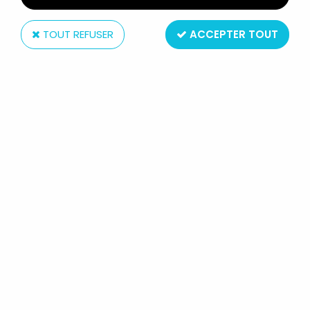
TOUT REFUSER
ACCEPTER TOUT
Medicom
LUPIN STYLISH COLLECTION -
DAISUKE JIGEN - POUPÉE 30CM -
MEDICOM
Réf. :
REF14261
Type : mannequin articulée
Matière : plastique et tissus