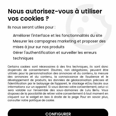
Lulu Berlu, la référence dans l'univers du jouet vintage en
France - Vente à l'international
Nous autorisez-vous à utiliser
vos cookies ?
0
Ils nous seront utiles pour :
Améliorer l'interface et les fonctionnalités du site
Mesurer les campagnes marketing et proposer des
Accueil
>
Lupin III - Edgar Détective Cambrioleur
>
Lupin The 3rd
(Edgar) - Banpresto Vignette Collection n°22
mises à jour sur nos produits
Gérer l'authentification et surveiller les erreurs
techniques
Certains cookies sont nécessaires à des fins techniques, ils sont donc
dispensés de consentement. D'autres, non obligatoires, peuvent être
utilisés pour la personnalisation des annonces et du contenu, la mesure
des annonces et du contenu, la connaissance de l'audience et le
développement de produits, les données de géolocalisation précises et
l'identification par le balayage de l'appareil, le stockage et/ou l'accès aux
informations sur un appareil. Si vous donnez votre consentement, celui-ci
sera valable sur l’ensemble des sous-domaines de Lulu Berlu. Vous
disposez de la possibilité de retirer votre consentement à tout moment en
cliquant sur le widget en bas à droite de la page. Pour en savoir plus,
consulter notre politique de cookie.
CONFIGURER