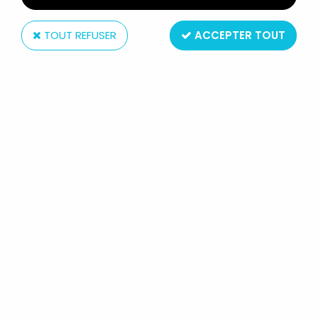
TOUT REFUSER
ACCEPTER TOUT
Banpresto
LUPIN THE 3RD (EDGAR) -
BANPRESTO VIGNETTE COLLECTION
N°22
Réf. :
AR0005175
Type : figurine démontable avec décor
Matière : pvc