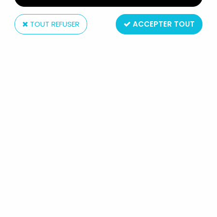
TOUT REFUSER
ACCEPTER TOUT
Banpresto
LUPIN THE 3RD (EDGAR) -
BANPRESTO VIGNETTE COLLECTION
N°28
Réf. :
AR0005160
Type : figurine démontable avec décor
Matière : pvc