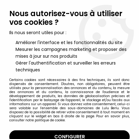
Lulu Berlu, la référence dans l'univers du jouet vintage en
France - Vente à l'international
Nous autorisez-vous à utiliser
vos cookies ?
0
Ils nous seront utiles pour :
Améliorer l'interface et les fonctionnalités du site
Mesurer les campagnes marketing et proposer des
Accueil
>
Lupin III - Edgar Détective Cambrioleur
>
Lupin The 3rd
(Edgar) - Banpresto Vignette Collection n°28
mises à jour sur nos produits
Gérer l'authentification et surveiller les erreurs
techniques
Certains cookies sont nécessaires à des fins techniques, ils sont donc
dispensés de consentement. D'autres, non obligatoires, peuvent être
utilisés pour la personnalisation des annonces et du contenu, la mesure
des annonces et du contenu, la connaissance de l'audience et le
développement de produits, les données de géolocalisation précises et
l'identification par le balayage de l'appareil, le stockage et/ou l'accès aux
informations sur un appareil. Si vous donnez votre consentement, celui-ci
sera valable sur l’ensemble des sous-domaines de Lulu Berlu. Vous
disposez de la possibilité de retirer votre consentement à tout moment en
cliquant sur le widget en bas à droite de la page. Pour en savoir plus,
consulter notre politique de cookie.
CONFIGURER