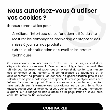
Lulu Berlu, la référence dans l'univers du jouet vintage en
France - Vente à l'international
Nous autorisez-vous à utiliser
vos cookies ?
0
Ils nous seront utiles pour :
Améliorer l'interface et les fonctionnalités du site
Mesurer les campagnes marketing et proposer des
Accueil
>
Mafalda
>
Mafalda - Comics Spain - Mafalda avec
brosse à dents
mises à jour sur nos produits
Gérer l'authentification et surveiller les erreurs
techniques
Certains cookies sont nécessaires à des fins techniques, ils sont donc
dispensés de consentement. D'autres, non obligatoires, peuvent être
utilisés pour la personnalisation des annonces et du contenu, la mesure
des annonces et du contenu, la connaissance de l'audience et le
développement de produits, les données de géolocalisation précises et
l'identification par le balayage de l'appareil, le stockage et/ou l'accès aux
informations sur un appareil. Si vous donnez votre consentement, celui-ci
sera valable sur l’ensemble des sous-domaines de Lulu Berlu. Vous
disposez de la possibilité de retirer votre consentement à tout moment en
cliquant sur le widget en bas à droite de la page. Pour en savoir plus,
consulter notre politique de cookie.
CONFIGURER