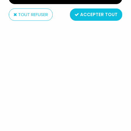
TOUT REFUSER
ACCEPTER TOUT
Comics Spain
MAFALDA - COMICS SPAIN -
MAFALDA AVEC BROSSE À DENTS
Réf. :
REF12722
Type : Figurine
Matière : Pvc