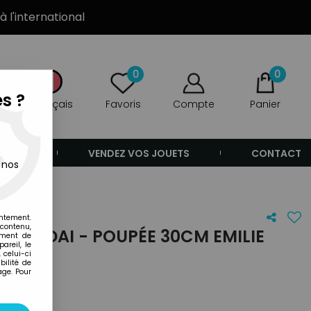
à l'international
0
0
s ?
Français
Favoris
Compte
Panier
ANDE
VENDEZ VOS JOUETS
CONTACT
 nos
entement.
 contenu,
 BANDAI - POUPÉE 30CM EMILIE
ement de
areil, le
 celui-ci
ilité de
age. Pour