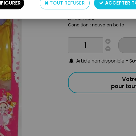
FIGURER
TOUT REFUSER
ACCEPTER T
Taille : 30cm
Origine : Europe
Année : 1999
Condition : neuve en boite
Article non disponible - S
Votr
pour to