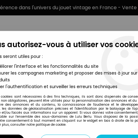
éférence dans l'univers du jouet vintage en France - Vente 
s autorisez-vous à utiliser vos cookie
s seront utiles pour :
liorer l'interface et les fonctionnalités du site
MARQUES
TYPE DE PRODUIT
PRÉCOMM
urer les campagnes marketing et proposer des mises à jour sur
duits
 30cm Emilie
er l'authentification et surveiller les erreurs techniques
Bandai
 cookies sont nécessaires à des fins techniques, ils sont donc dispensés de cons
, non obligatoires, peuvent être utilisés pour la personnalisation des annonces et du
MAGICAL DORÉMI -
re des annonces et du contenu, la connaissance de l'audience et le développ
, les données de géolocalisation précises et l'identification par le balayage de l'app
 et/ou l'accès aux informations sur un appareil. Si vous donnez votre consentement,
lable sur l’ensemble des sous-domaines de Lulu Berlu. Vous disposez de la possib
votre consentement à tout moment en cliquant sur le widget en bas à droite de la p
Réf. :
REF37176
 plus, consulter notre politique de cookie.
Type : poupée
Matière : plastique et tissus