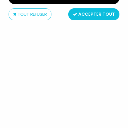
TOUT REFUSER
ACCEPTER TOUT
Mattel
MAITRES DE L'UNIVERS MOTU
CLASSICS - 5 SOCLES DIORAMA