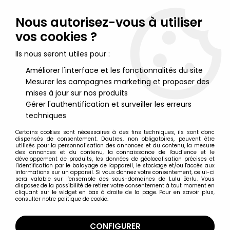
Lulu Berlu, la référence dans l'univers du jouet vintage en
France - Vente à l'international
Nous autorisez-vous à utiliser
vos cookies ?
0
Ils nous seront utiles pour :
Améliorer l'interface et les fonctionnalités du site
Mesurer les campagnes marketing et proposer des
Accueil
>
Maitres de l'Univers (Séries Modernes 2008 et +)
>
Figurines MOTU Classics 17cm
>
Maitres de l'Univers MOTU
mises à jour sur nos produits
Classics - 5 socles diorama Castle Grayskull
Gérer l'authentification et surveiller les erreurs
techniques
Certains cookies sont nécessaires à des fins techniques, ils sont donc
dispensés de consentement. D'autres, non obligatoires, peuvent être
utilisés pour la personnalisation des annonces et du contenu, la mesure
des annonces et du contenu, la connaissance de l'audience et le
développement de produits, les données de géolocalisation précises et
l'identification par le balayage de l'appareil, le stockage et/ou l'accès aux
informations sur un appareil. Si vous donnez votre consentement, celui-ci
sera valable sur l’ensemble des sous-domaines de Lulu Berlu. Vous
disposez de la possibilité de retirer votre consentement à tout moment en
cliquant sur le widget en bas à droite de la page. Pour en savoir plus,
consulter notre politique de cookie.
CONFIGURER