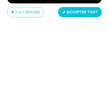
TOUT REFUSER
ACCEPTER TOUT
Mattel
MAITRES DE L'UNIVERS MOTU
CLASSICS - CAMO KHAN (POWER-