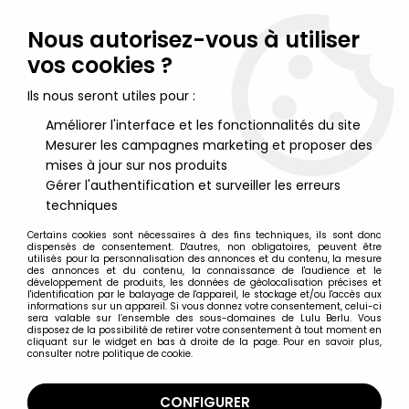
Lulu Berlu, la référence dans l'univers du jouet vintage en
France - Vente à l'international
Nous autorisez-vous à utiliser
vos cookies ?
0
Ils nous seront utiles pour :
Améliorer l'interface et les fonctionnalités du site
Mesurer les campagnes marketing et proposer des
Accueil
>
Maitres de l'Univers (Séries Modernes 2008 et +)
>
Figurines MOTU Classics 17cm
>
Maitres de l'Univers MOTU
mises à jour sur nos produits
Classics - Camo Khan (Power-Con Exclusive)
Gérer l'authentification et surveiller les erreurs
techniques
Certains cookies sont nécessaires à des fins techniques, ils sont donc
dispensés de consentement. D'autres, non obligatoires, peuvent être
utilisés pour la personnalisation des annonces et du contenu, la mesure
des annonces et du contenu, la connaissance de l'audience et le
développement de produits, les données de géolocalisation précises et
l'identification par le balayage de l'appareil, le stockage et/ou l'accès aux
informations sur un appareil. Si vous donnez votre consentement, celui-ci
sera valable sur l’ensemble des sous-domaines de Lulu Berlu. Vous
disposez de la possibilité de retirer votre consentement à tout moment en
cliquant sur le widget en bas à droite de la page. Pour en savoir plus,
consulter notre politique de cookie.
CONFIGURER