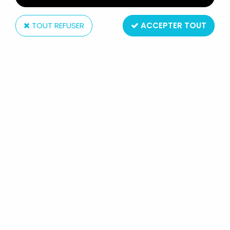
TOUT REFUSER
ACCEPTER TOUT
Mattel
MAITRES DE L'UNIVERS MOTU
CLASSICS MAPS - MASTERS OF THE