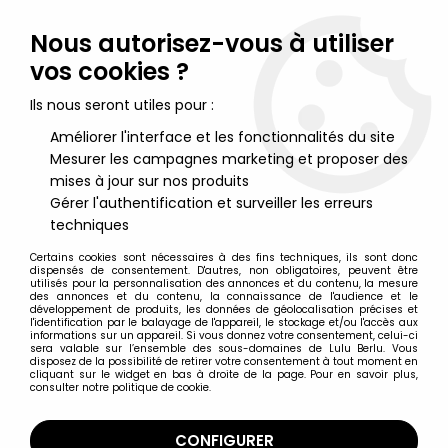
Lulu Berlu, la référence dans l'univers du jouet vintage en
France - Vente à l'international
Nous autorisez-vous à utiliser
vos cookies ?
0
Ils nous seront utiles pour :
Améliorer l'interface et les fonctionnalités du site
Mesurer les campagnes marketing et proposer des
Accueil
>
Maitres de l'Univers (Séries Modernes 2008 et +)
>
Figurines MOTU Classics 17cm
>
Maitres de l'Univers MOTU
mises à jour sur nos produits
Classics Maps - Masters of the Universe checklist - Carte Poster
Gérer l'authentification et surveiller les erreurs
75x50cm
techniques
Certains cookies sont nécessaires à des fins techniques, ils sont donc
dispensés de consentement. D'autres, non obligatoires, peuvent être
utilisés pour la personnalisation des annonces et du contenu, la mesure
des annonces et du contenu, la connaissance de l'audience et le
développement de produits, les données de géolocalisation précises et
l'identification par le balayage de l'appareil, le stockage et/ou l'accès aux
informations sur un appareil. Si vous donnez votre consentement, celui-ci
sera valable sur l’ensemble des sous-domaines de Lulu Berlu. Vous
disposez de la possibilité de retirer votre consentement à tout moment en
cliquant sur le widget en bas à droite de la page. Pour en savoir plus,
consulter notre politique de cookie.
CONFIGURER