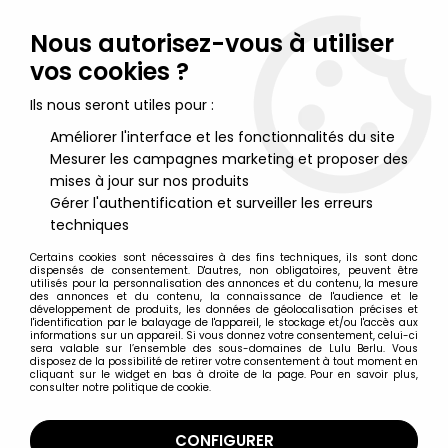
Lulu Berlu, la référence dans l'univers du jouet vintage en
France - Vente à l'international
Nous autorisez-vous à utiliser
vos cookies ?
0
Ils nous seront utiles pour :
Améliorer l'interface et les fonctionnalités du site
Mesurer les campagnes marketing et proposer des
Accueil
>
Maitres de l'Univers (Séries Modernes 2008 et +)
>
Figurines MOTU Classics 17cm
>
Maitres de l'Univers MOTU
mises à jour sur nos produits
Classics - Mer-Man (Filmation)
Gérer l'authentification et surveiller les erreurs
techniques
Certains cookies sont nécessaires à des fins techniques, ils sont donc
dispensés de consentement. D'autres, non obligatoires, peuvent être
utilisés pour la personnalisation des annonces et du contenu, la mesure
des annonces et du contenu, la connaissance de l'audience et le
développement de produits, les données de géolocalisation précises et
l'identification par le balayage de l'appareil, le stockage et/ou l'accès aux
informations sur un appareil. Si vous donnez votre consentement, celui-ci
sera valable sur l’ensemble des sous-domaines de Lulu Berlu. Vous
disposez de la possibilité de retirer votre consentement à tout moment en
cliquant sur le widget en bas à droite de la page. Pour en savoir plus,
consulter notre politique de cookie.
CONFIGURER