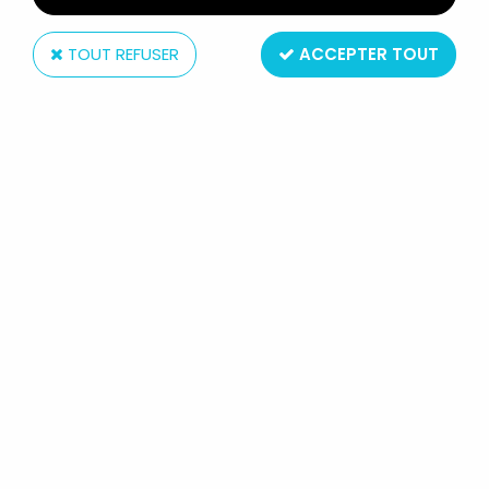
TOUT REFUSER
ACCEPTER TOUT
Super7
MAITRES DE L'UNIVERS MOTU
CLASSICS - MER-MAN (FILMATION)