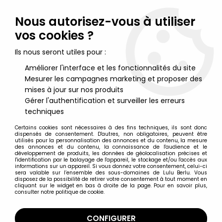
Lulu Berlu, la référence dans l'univers du jouet vintage en
France - Vente à l'international
Nous autorisez-vous à utiliser
vos cookies ?
0
Ils nous seront utiles pour :
Améliorer l'interface et les fonctionnalités du site
Mesurer les campagnes marketing et proposer des
Accueil
>
Maitres de l'Univers (Séries Modernes 2008 et +)
>
Figurines MOTU Classics 17cm
>
Maitres de l'Univers MOTU
mises à jour sur nos produits
Classics - Netossa
Gérer l'authentification et surveiller les erreurs
techniques
Certains cookies sont nécessaires à des fins techniques, ils sont donc
dispensés de consentement. D'autres, non obligatoires, peuvent être
utilisés pour la personnalisation des annonces et du contenu, la mesure
des annonces et du contenu, la connaissance de l'audience et le
développement de produits, les données de géolocalisation précises et
l'identification par le balayage de l'appareil, le stockage et/ou l'accès aux
informations sur un appareil. Si vous donnez votre consentement, celui-ci
sera valable sur l’ensemble des sous-domaines de Lulu Berlu. Vous
disposez de la possibilité de retirer votre consentement à tout moment en
cliquant sur le widget en bas à droite de la page. Pour en savoir plus,
consulter notre politique de cookie.
CONFIGURER