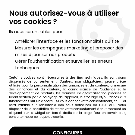
Lulu Berlu, la référence dans l'univers du jouet vintage en
France - Vente à l'international
Nous autorisez-vous à utiliser
vos cookies ?
0
Ils nous seront utiles pour :
Améliorer l'interface et les fonctionnalités du site
Mesurer les campagnes marketing et proposer des
Accueil
>
Maitres de l'Univers (Séries Modernes 2008 et +)
>
Figurines MOTU Classics 17cm
>
Maitres de l'Univers MOTU
mises à jour sur nos produits
Classics - Quakke
Gérer l'authentification et surveiller les erreurs
techniques
Certains cookies sont nécessaires à des fins techniques, ils sont donc
dispensés de consentement. D'autres, non obligatoires, peuvent être
utilisés pour la personnalisation des annonces et du contenu, la mesure
des annonces et du contenu, la connaissance de l'audience et le
développement de produits, les données de géolocalisation précises et
l'identification par le balayage de l'appareil, le stockage et/ou l'accès aux
informations sur un appareil. Si vous donnez votre consentement, celui-ci
sera valable sur l’ensemble des sous-domaines de Lulu Berlu. Vous
disposez de la possibilité de retirer votre consentement à tout moment en
cliquant sur le widget en bas à droite de la page. Pour en savoir plus,
consulter notre politique de cookie.
CONFIGURER