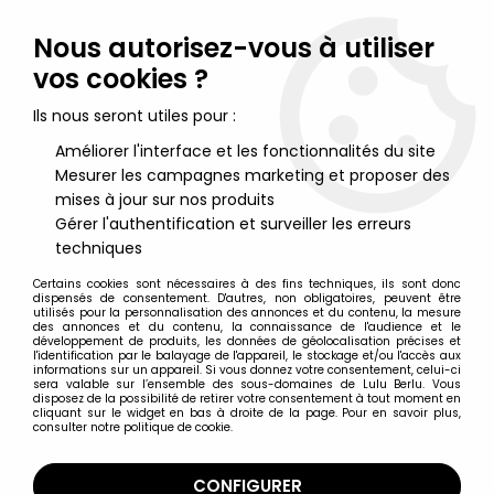
Lulu Berlu, la référence dans l'univers du jouet vintage en
France - Vente à l'international
Nous autorisez-vous à utiliser
vos cookies ?
0
Ils nous seront utiles pour :
Améliorer l'interface et les fonctionnalités du site
Mesurer les campagnes marketing et proposer des
Accueil
>
Maitres de l'Univers (Séries Modernes 2008 et +)
>
Figurines MOTU Classics 17cm
>
Maitres de l'Univers MOTU
mises à jour sur nos produits
Classics - Trap Jaw (Filmation)
Gérer l'authentification et surveiller les erreurs
techniques
Certains cookies sont nécessaires à des fins techniques, ils sont donc
dispensés de consentement. D'autres, non obligatoires, peuvent être
utilisés pour la personnalisation des annonces et du contenu, la mesure
des annonces et du contenu, la connaissance de l'audience et le
développement de produits, les données de géolocalisation précises et
l'identification par le balayage de l'appareil, le stockage et/ou l'accès aux
informations sur un appareil. Si vous donnez votre consentement, celui-ci
sera valable sur l’ensemble des sous-domaines de Lulu Berlu. Vous
disposez de la possibilité de retirer votre consentement à tout moment en
cliquant sur le widget en bas à droite de la page. Pour en savoir plus,
consulter notre politique de cookie.
CONFIGURER