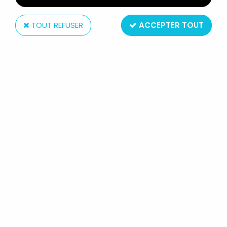
TOUT REFUSER
ACCEPTER TOUT
Mattel
MAITRES DE L'UNIVERS MOTU
CLASSICS - TRAP JAW (FILMATION)