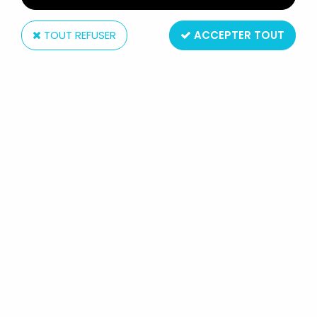
TOUT REFUSER
ACCEPTER TOUT
Marvel Comics
MARVEL COMICS - G.I.JOE A REAL
AMERICAN HERO #100
Réf. :
AR0030289
Type : comic book / bande dessinée
Taille : 26x17cm