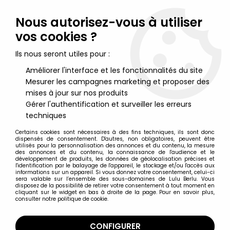
Lulu Berlu, la référence dans l'univers du jouet vintage en
France - Vente à l'international
Nous autorisez-vous à utiliser
vos cookies ?
0
Ils nous seront utiles pour :
Améliorer l'interface et les fonctionnalités du site
Mesurer les campagnes marketing et proposer des
Accueil
>
G.I.JOE Héros Sans Frontières
>
G.I.JOE Héros Sans Frontières Produits Divers
>
Marvel Comics -
mises à jour sur nos produits
G.I.JOE A Real American Hero #100
Gérer l'authentification et surveiller les erreurs
techniques
Certains cookies sont nécessaires à des fins techniques, ils sont donc
dispensés de consentement. D'autres, non obligatoires, peuvent être
utilisés pour la personnalisation des annonces et du contenu, la mesure
des annonces et du contenu, la connaissance de l'audience et le
développement de produits, les données de géolocalisation précises et
l'identification par le balayage de l'appareil, le stockage et/ou l'accès aux
informations sur un appareil. Si vous donnez votre consentement, celui-ci
sera valable sur l’ensemble des sous-domaines de Lulu Berlu. Vous
disposez de la possibilité de retirer votre consentement à tout moment en
cliquant sur le widget en bas à droite de la page. Pour en savoir plus,
consulter notre politique de cookie.
CONFIGURER