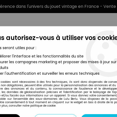
éférence dans l'univers du jouet vintage en France - Vente 
s autorisez-vous à utiliser vos cookie
s seront utiles pour :
liorer l'interface et les fonctionnalités du site
MARQUES
TYPE DE PRODUIT
PRÉCOMM
urer les campagnes marketing et proposer des mises à jour sur
duits
ntières Produits Divers
>
Marvel Comics - G.I.JOE A Real Americ
er l'authentification et surveiller les erreurs techniques
Marvel Comics
 cookies sont nécessaires à des fins techniques, ils sont donc dispensés de cons
, non obligatoires, peuvent être utilisés pour la personnalisation des annonces et du
MARVEL COMICS - 
re des annonces et du contenu, la connaissance de l'audience et le développ
, les données de géolocalisation précises et l'identification par le balayage de l'app
#107
 et/ou l'accès aux informations sur un appareil. Si vous donnez votre consentement,
lable sur l’ensemble des sous-domaines de Lulu Berlu. Vous disposez de la possib
votre consentement à tout moment en cliquant sur le widget en bas à droite de la p
 plus, consulter notre politique de cookie.
Réf. :
AR0030293