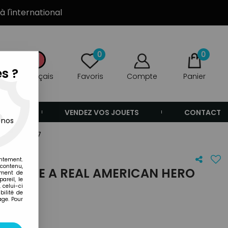
à l'international
0
0
s ?
Français
Favoris
Compte
Panier
ANDE
VENDEZ VOS JOUETS
CONTACT
 nos
an Hero #107
entement.
 contenu,
G.I.JOE A REAL AMERICAN HERO
ement de
areil, le
 celui-ci
ilité de
age. Pour