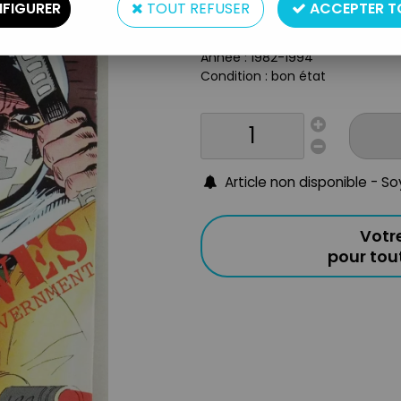
Type : comic book / bande des
FIGURER
TOUT REFUSER
ACCEPTER T
Taille : 26x17cm
Origine : USA
Année : 1982-1994
Condition : bon état
Article non disponible - S
Votr
pour to