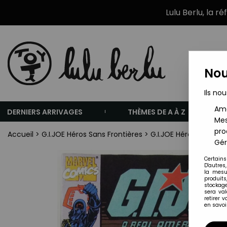
Lulu Berlu, la r
Nou
Ils nou
Amé
DERNIERS ARRIVAGES
THÈMES DE A À Z
Mes
pro
Accueil
>
G.I.JOE Héros Sans Frontières
>
G.I.JOE Héros Sans Fro
Gér
Certains
D'autres
la mesu
produits
stockage
sera va
retirer 
en savoir