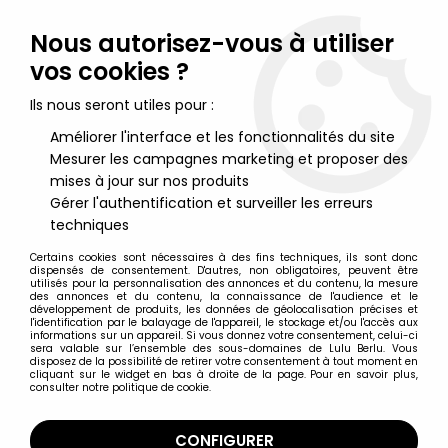
Lulu Berlu, la référence dans l'univers du jouet vintage en
France - Vente à l'international
Nous autorisez-vous à utiliser
vos cookies ?
0
Ils nous seront utiles pour :
Améliorer l'interface et les fonctionnalités du site
Mesurer les campagnes marketing et proposer des
Accueil
>
Toxic Avenger / Toxic Crusaders
>
Marvel Comics -
Toxic Avenger #8
mises à jour sur nos produits
Gérer l'authentification et surveiller les erreurs
techniques
Certains cookies sont nécessaires à des fins techniques, ils sont donc
dispensés de consentement. D'autres, non obligatoires, peuvent être
utilisés pour la personnalisation des annonces et du contenu, la mesure
des annonces et du contenu, la connaissance de l'audience et le
développement de produits, les données de géolocalisation précises et
l'identification par le balayage de l'appareil, le stockage et/ou l'accès aux
informations sur un appareil. Si vous donnez votre consentement, celui-ci
sera valable sur l’ensemble des sous-domaines de Lulu Berlu. Vous
disposez de la possibilité de retirer votre consentement à tout moment en
cliquant sur le widget en bas à droite de la page. Pour en savoir plus,
consulter notre politique de cookie.
CONFIGURER