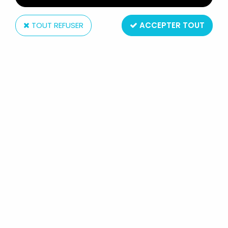
TOUT REFUSER
ACCEPTER TOUT
Marvel Comics
MARVEL COMICS - TOXIC AVENGER
#8
Réf. :
REF22361
Type : comic book / bande dessinée
Taille : 26x17cm
Origine : USA