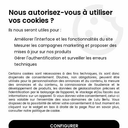
Lulu Berlu, la référence dans l'univers du jouet vintage en
France - Vente à l'international
Nous autorisez-vous à utiliser
vos cookies ?
0
Ils nous seront utiles pour :
Améliorer l'interface et les fonctionnalités du site
Mesurer les campagnes marketing et proposer des
Accueil
>
Marvel Guerres Secrètes
>
Marvel Guerres Secrètes Figurines
>
Marvel Guerres Secrètes -
mises à jour sur nos produits
Doctor Octopus / Dr Octopus (carte Europe) - Mattel
Gérer l'authentification et surveiller les erreurs
techniques
Certains cookies sont nécessaires à des fins techniques, ils sont donc
dispensés de consentement. D'autres, non obligatoires, peuvent être
utilisés pour la personnalisation des annonces et du contenu, la mesure
des annonces et du contenu, la connaissance de l'audience et le
développement de produits, les données de géolocalisation précises et
l'identification par le balayage de l'appareil, le stockage et/ou l'accès aux
informations sur un appareil. Si vous donnez votre consentement, celui-ci
sera valable sur l’ensemble des sous-domaines de Lulu Berlu. Vous
disposez de la possibilité de retirer votre consentement à tout moment en
cliquant sur le widget en bas à droite de la page. Pour en savoir plus,
consulter notre politique de cookie.
CONFIGURER