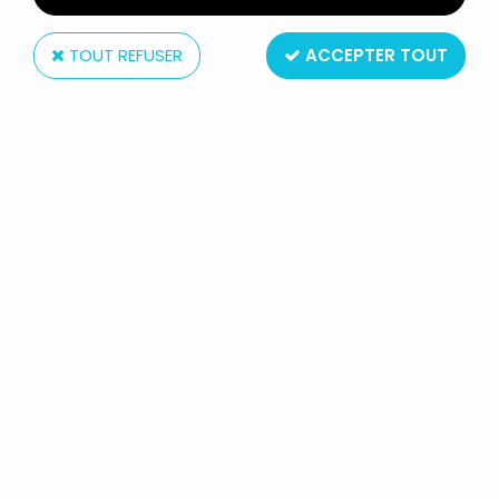
TOUT REFUSER
ACCEPTER TOUT
Mattel
MARVEL GUERRES SECRÈTES -
DOCTOR OCTOPUS / DR OCTOPUS