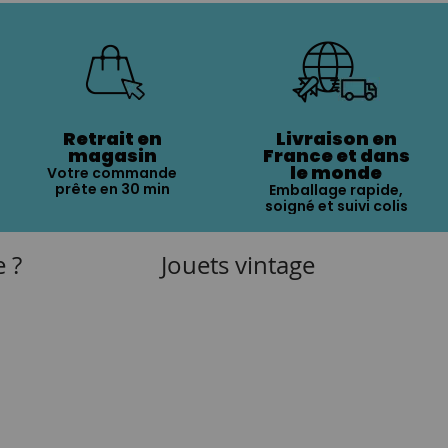
Retrait en
Livraison en
magasin
France et dans
le monde
Votre commande
prête en 30 min
Emballage rapide,
soigné et suivi colis
e ?
Jouets vintage