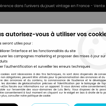
éférence dans l'univers du jouet vintage en France - Vente 
s autorisez-vous à utiliser vos cookie
s seront utiles pour :
liorer l'interface et les fonctionnalités du site
MARQUES
TYPE DE PRODUIT
PRÉCOMM
urer les campagnes marketing et proposer des mises à jour sur
duits
igurines
>
Marvel Guerres Secrètes - Magneto (carte USA) - Mat
er l'authentification et surveiller les erreurs techniques
Mattel
 cookies sont nécessaires à des fins techniques, ils sont donc dispensés de cons
, non obligatoires, peuvent être utilisés pour la personnalisation des annonces et du
MARVEL GUERRES 
re des annonces et du contenu, la connaissance de l'audience et le développ
, les données de géolocalisation précises et l'identification par le balayage de l'app
- MATTEL
 et/ou l'accès aux informations sur un appareil. Si vous donnez votre consentement,
lable sur l’ensemble des sous-domaines de Lulu Berlu. Vous disposez de la possib
149
,
99
€
TTC
votre consentement à tout moment en cliquant sur le widget en bas à droite de la p
 plus, consulter notre politique de cookie.
Réf. :
AR0024039