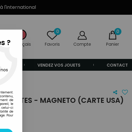
à l'international
0
0
s ?
Français
Favoris
Compte
Panier
ANDE
VENDEZ VOS JOUETS
CONTACT
 nos
tel
entement.
 contenu,
SECRÈTES - MAGNETO (CARTE USA)
ement de
areil, le
 celui-ci
ilité de
age. Pour