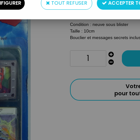
FIGURER
TOUT REFUSER
ACCEPTER T
Type : Figurine articulée
Année : 1985
Condition : neuve sous blister
Taille : 10cm
Bouclier et messages secrets inclu
Votr
pour to