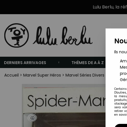
Lulu Berlu, la r
Nou
Ils nou
Amé
DERNIERS ARRIVAGES
THÈMES DE A À Z
Mes
pro
Accueil
>
Marvel Super Héros
>
Marvel Séries Divers
>
Marvel -
Gér
Certains
D'autres
la mesu
produits
stockage
sera va
retirer 
en savoir