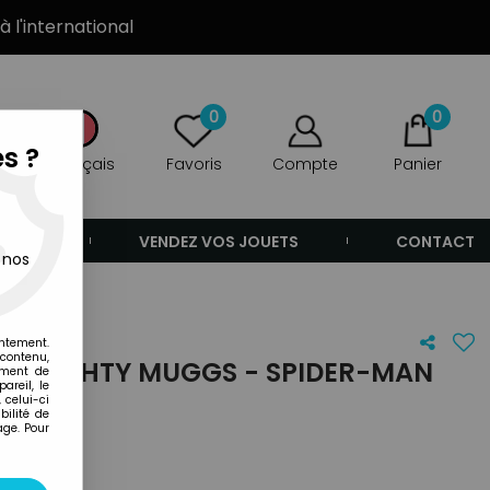
à l'international
0
0
s ?
Français
Favoris
Compte
Panier
ANDE
VENDEZ VOS JOUETS
CONTACT
 nos
entement.
 contenu,
 - MIGHTY MUGGS - SPIDER-MAN
ement de
areil, le
E"
 celui-ci
ilité de
age. Pour