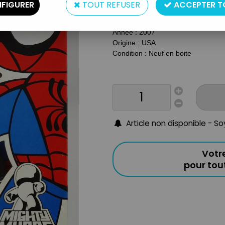
Type : Figurine
FIGURER
TOUT REFUSER
ACCEPTER T
Taille : 15cm
Matière : Plastique
Année : 2007
Origine : USA
Condition : Neuf en boite
Article non disponible - S
Votr
pour to