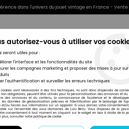
éférence dans l'univers du jouet vintage en France - Vente 
s autorisez-vous à utiliser vos cookie
s seront utiles pour :
liorer l'interface et les fonctionnalités du site
MARQUES
TYPE DE PRODUIT
PRÉCOMM
urer les campagnes marketing et proposer des mises à jour sur
duits
 Hasbro - Mighty Muggs - Spider-Man "classic costume"
er l'authentification et surveiller les erreurs techniques
Hasbro
 cookies sont nécessaires à des fins techniques, ils sont donc dispensés de cons
, non obligatoires, peuvent être utilisés pour la personnalisation des annonces et du
MARVEL - HASBRO
re des annonces et du contenu, la connaissance de l'audience et le développ
, les données de géolocalisation précises et l'identification par le balayage de l'app
"CLASSIC COSTUM
 et/ou l'accès aux informations sur un appareil. Si vous donnez votre consentement,
lable sur l’ensemble des sous-domaines de Lulu Berlu. Vous disposez de la possib
votre consentement à tout moment en cliquant sur le widget en bas à droite de la p
 plus, consulter notre politique de cookie.
Réf. :
AR0041823