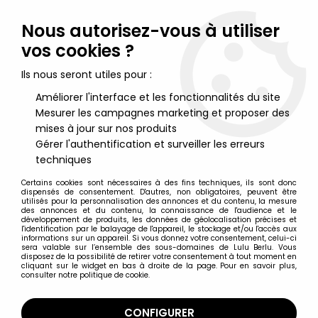
Lulu Berlu, la référence dans l'univers du jouet vintage en
France - Vente à l'international
Nous autorisez-vous à utiliser
vos cookies ?
0
Ils nous seront utiles pour :
Améliorer l'interface et les fonctionnalités du site
Mesurer les campagnes marketing et proposer des
Accueil
>
Marvel Super Héros
>
Marvel Hot Wheels
>
Marvel Hot
Wheels - Mattel - Drax The Destroyer (Guardians of the Galaxy)
mises à jour sur nos produits
Gérer l'authentification et surveiller les erreurs
techniques
Certains cookies sont nécessaires à des fins techniques, ils sont donc
dispensés de consentement. D'autres, non obligatoires, peuvent être
utilisés pour la personnalisation des annonces et du contenu, la mesure
des annonces et du contenu, la connaissance de l'audience et le
développement de produits, les données de géolocalisation précises et
l'identification par le balayage de l'appareil, le stockage et/ou l'accès aux
informations sur un appareil. Si vous donnez votre consentement, celui-ci
sera valable sur l’ensemble des sous-domaines de Lulu Berlu. Vous
disposez de la possibilité de retirer votre consentement à tout moment en
cliquant sur le widget en bas à droite de la page. Pour en savoir plus,
consulter notre politique de cookie.
CONFIGURER