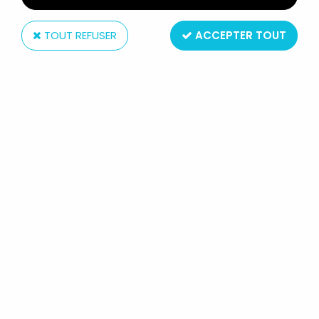
TOUT REFUSER
ACCEPTER TOUT
Mattel
MARVEL HOT WHEELS - MATTEL -
DRAX THE DESTROYER (GUARDIANS
OF THE GALAXY)