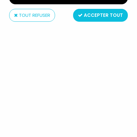
TOUT REFUSER
ACCEPTER TOUT
Hasbro
MARVEL LEGENDS - AMERICA
CHAVEZ (DOCTOR STRANGE IN THE