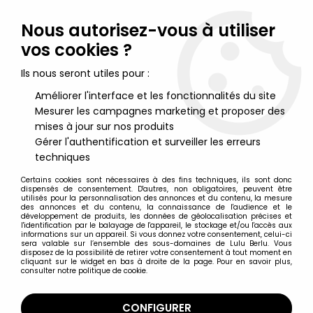
Lulu Berlu, la référence dans l'univers du jouet vintage en
France - Vente à l'international
Nous autorisez-vous à utiliser
vos cookies ?
0
Ils nous seront utiles pour :
Améliorer l'interface et les fonctionnalités du site
Mesurer les campagnes marketing et proposer des
Accueil
>
Marvel Super Héros
>
Marvel Legends
>
Marvel
Legends - America Chavez (Doctor Strange in the Multiverse of
mises à jour sur nos produits
Madness) - Série Hasbro (Rintrah)
Gérer l'authentification et surveiller les erreurs
techniques
Certains cookies sont nécessaires à des fins techniques, ils sont donc
dispensés de consentement. D'autres, non obligatoires, peuvent être
utilisés pour la personnalisation des annonces et du contenu, la mesure
des annonces et du contenu, la connaissance de l'audience et le
développement de produits, les données de géolocalisation précises et
l'identification par le balayage de l'appareil, le stockage et/ou l'accès aux
informations sur un appareil. Si vous donnez votre consentement, celui-ci
sera valable sur l’ensemble des sous-domaines de Lulu Berlu. Vous
disposez de la possibilité de retirer votre consentement à tout moment en
cliquant sur le widget en bas à droite de la page. Pour en savoir plus,
consulter notre politique de cookie.
CONFIGURER