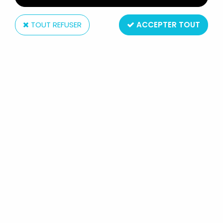
TOUT REFUSER
ACCEPTER TOUT
Hasbro
MARVEL LEGENDS - CANNONBALL
(X-FORCE) - SÉRIE HASBRO
(WENDIGO)