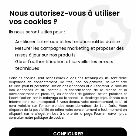
Lulu Berlu, la référence dans l'univers du jouet vintage en
France - Vente à l'international
Nous autorisez-vous à utiliser
vos cookies ?
0
Ils nous seront utiles pour :
Améliorer l'interface et les fonctionnalités du site
Mesurer les campagnes marketing et proposer des
Accueil
>
Marvel Super Héros
>
Marvel Legends
>
Marvel
Legends - Cannonball (X-Force) - Série Hasbro (Wendigo)
mises à jour sur nos produits
Gérer l'authentification et surveiller les erreurs
techniques
Certains cookies sont nécessaires à des fins techniques, ils sont donc
dispensés de consentement. D'autres, non obligatoires, peuvent être
utilisés pour la personnalisation des annonces et du contenu, la mesure
des annonces et du contenu, la connaissance de l'audience et le
développement de produits, les données de géolocalisation précises et
l'identification par le balayage de l'appareil, le stockage et/ou l'accès aux
informations sur un appareil. Si vous donnez votre consentement, celui-ci
sera valable sur l’ensemble des sous-domaines de Lulu Berlu. Vous
disposez de la possibilité de retirer votre consentement à tout moment en
cliquant sur le widget en bas à droite de la page. Pour en savoir plus,
consulter notre politique de cookie.
CONFIGURER