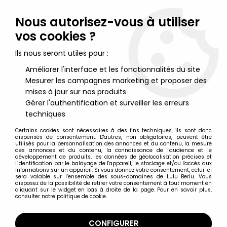
Lulu Berlu, la référence dans l'univers du jouet vintage en
France - Vente à l'international
Nous autorisez-vous à utiliser
vos cookies ?
0
Ils nous seront utiles pour :
Améliorer l'interface et les fonctionnalités du site
Mesurer les campagnes marketing et proposer des
Accueil
>
Marvel Super Héros
>
Marvel Legends
>
Marvel
Legends - Captain Marvel Monica Rambeau & Doctor Doom
mises à jour sur nos produits
(Avengers Beyond Earth's Mightiest) - Série Hasbro
Gérer l'authentification et surveiller les erreurs
techniques
Certains cookies sont nécessaires à des fins techniques, ils sont donc
dispensés de consentement. D'autres, non obligatoires, peuvent être
utilisés pour la personnalisation des annonces et du contenu, la mesure
des annonces et du contenu, la connaissance de l'audience et le
développement de produits, les données de géolocalisation précises et
l'identification par le balayage de l'appareil, le stockage et/ou l'accès aux
informations sur un appareil. Si vous donnez votre consentement, celui-ci
sera valable sur l’ensemble des sous-domaines de Lulu Berlu. Vous
disposez de la possibilité de retirer votre consentement à tout moment en
cliquant sur le widget en bas à droite de la page. Pour en savoir plus,
consulter notre politique de cookie.
CONFIGURER