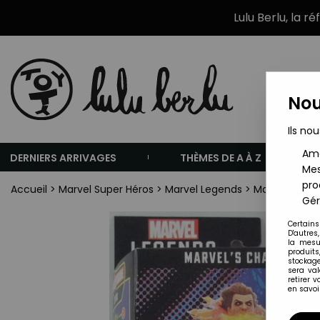
Lulu Berlu, la r
Nou
Ils nou
Amé
DERNIERS ARRIVAGES
THÈMES DE A À Z
Mes
pro
Accueil
>
Marvel Super Héros
>
Marvel Legends
>
Marvel Legen
Gér
Certains
D'autres
la mesu
produits
stockage
sera va
retirer 
en savoir