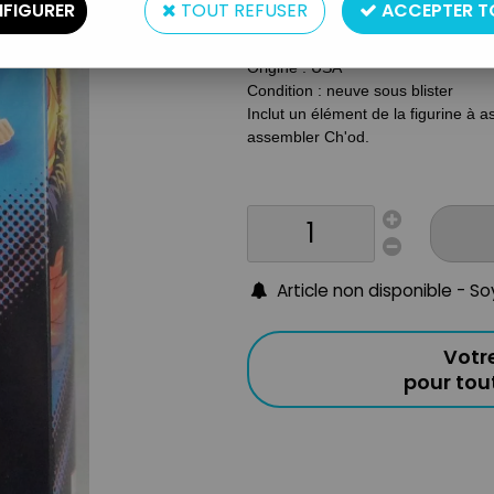
FIGURER
TOUT REFUSER
ACCEPTER T
Matière : Plastique
Année : 2023
Origine : USA
Condition : neuve sous blister
Inclut un élément de la figurine à 
assembler Ch'od.
Article non disponible - S
Votr
pour to