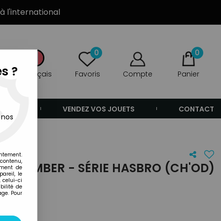
à l'international
0
0
s ?
Français
Favoris
Compte
Panier
ANDE
VENDEZ VOS JOUETS
CONTACT
 nos
entement.
 contenu,
- CHAMBER - SÉRIE HASBRO (CH'OD)
ement de
areil, le
 celui-ci
ilité de
age. Pour