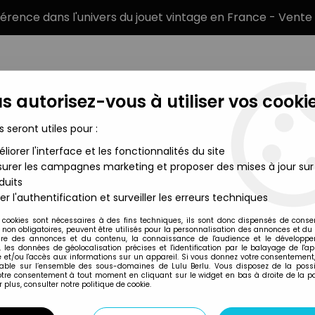
éférence dans l'univers du jouet vintage en France - Vente 
s autorisez-vous à utiliser vos cookie
s seront utiles pour :
liorer l'interface et les fonctionnalités du site
MARQUES
TYPE DE PRODUIT
PRÉCOMM
urer les campagnes marketing et proposer des mises à jour sur
duits
ds - Chamber - Série Hasbro (Ch'od)
er l'authentification et surveiller les erreurs techniques
Hasbro
 cookies sont nécessaires à des fins techniques, ils sont donc dispensés de cons
, non obligatoires, peuvent être utilisés pour la personnalisation des annonces et du
MARVEL LEGENDS 
re des annonces et du contenu, la connaissance de l'audience et le développ
, les données de géolocalisation précises et l'identification par le balayage de l'app
 et/ou l'accès aux informations sur un appareil. Si vous donnez votre consentement,
lable sur l’ensemble des sous-domaines de Lulu Berlu. Vous disposez de la possib
votre consentement à tout moment en cliquant sur le widget en bas à droite de la p
Réf. :
AR0035921
 plus, consulter notre politique de cookie.
Type : Figurine Articulée
Taille : 16 cm