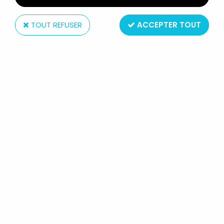
TOUT REFUSER
ACCEPTER TOUT
Toy Biz
MARVEL LEGENDS - COFFRET
"SINISTER 6" : DR. OCTOPUS,