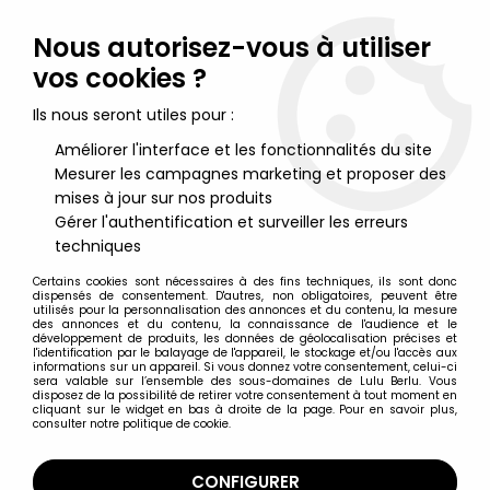
Lulu Berlu, la référence dans l'univers du jouet vintage en
France - Vente à l'international
Nous autorisez-vous à utiliser
vos cookies ?
0
Ils nous seront utiles pour :
Améliorer l'interface et les fonctionnalités du site
Mesurer les campagnes marketing et proposer des
Accueil
>
Marvel Super Héros
>
Marvel Legends
>
Marvel
Legends - Coffret "Sinister 6" : Dr. Octopus, Kraven, Electro, Green
mises à jour sur nos produits
Goblin, Black Cat, Venom, Spider-Man - ToyBiz
Gérer l'authentification et surveiller les erreurs
techniques
Certains cookies sont nécessaires à des fins techniques, ils sont donc
dispensés de consentement. D'autres, non obligatoires, peuvent être
utilisés pour la personnalisation des annonces et du contenu, la mesure
des annonces et du contenu, la connaissance de l'audience et le
développement de produits, les données de géolocalisation précises et
l'identification par le balayage de l'appareil, le stockage et/ou l'accès aux
informations sur un appareil. Si vous donnez votre consentement, celui-ci
sera valable sur l’ensemble des sous-domaines de Lulu Berlu. Vous
disposez de la possibilité de retirer votre consentement à tout moment en
cliquant sur le widget en bas à droite de la page. Pour en savoir plus,
consulter notre politique de cookie.
CONFIGURER