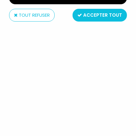
TOUT REFUSER
ACCEPTER TOUT
Hasbro
MARVEL LEGENDS - COTTONMOUTH
- SERIE HASBRO (RED SKULL)
Réf. :
AR0004789
Type : Figurine Articulée
Taille : 16 cm
Matière : Plastique