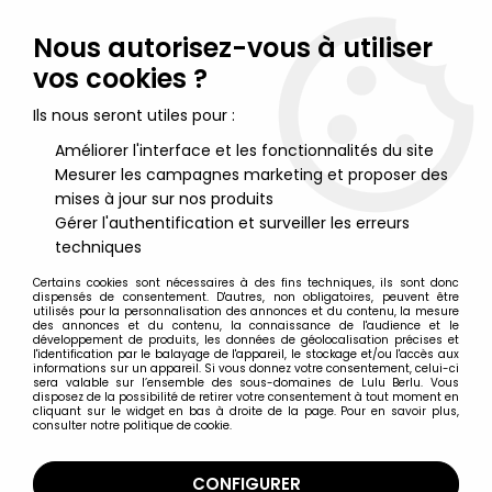
Lulu Berlu, la référence dans l'univers du jouet vintage en
France - Vente à l'international
Nous autorisez-vous à utiliser
vos cookies ?
0
Ils nous seront utiles pour :
Améliorer l'interface et les fonctionnalités du site
Mesurer les campagnes marketing et proposer des
Accueil
>
Marvel Super Héros
>
Marvel Legends
>
Marvel
Legends - Cottonmouth - Serie Hasbro (Red Skull)
mises à jour sur nos produits
Gérer l'authentification et surveiller les erreurs
techniques
Certains cookies sont nécessaires à des fins techniques, ils sont donc
dispensés de consentement. D'autres, non obligatoires, peuvent être
utilisés pour la personnalisation des annonces et du contenu, la mesure
des annonces et du contenu, la connaissance de l'audience et le
développement de produits, les données de géolocalisation précises et
l'identification par le balayage de l'appareil, le stockage et/ou l'accès aux
informations sur un appareil. Si vous donnez votre consentement, celui-ci
sera valable sur l’ensemble des sous-domaines de Lulu Berlu. Vous
disposez de la possibilité de retirer votre consentement à tout moment en
cliquant sur le widget en bas à droite de la page. Pour en savoir plus,
consulter notre politique de cookie.
CONFIGURER