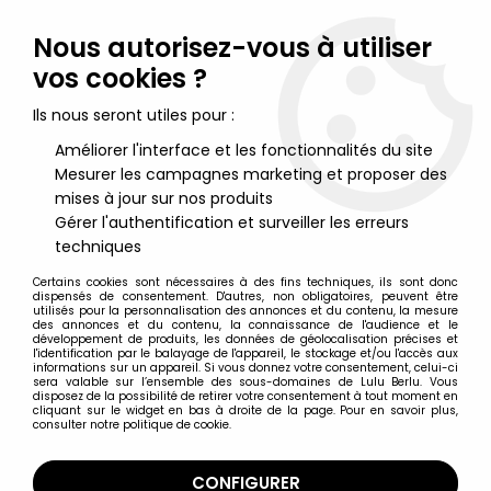
Lulu Berlu, la référence dans l'univers du jouet vintage en
France - Vente à l'international
Nous autorisez-vous à utiliser
vos cookies ?
0
Ils nous seront utiles pour :
Améliorer l'interface et les fonctionnalités du site
Mesurer les campagnes marketing et proposer des
Accueil
>
Marvel Super Héros
>
Marvel Legends
>
Marvel
Legends - Daredevil (Spider-Man 1994 Animated Series) - Série
mises à jour sur nos produits
Hasbro
Gérer l'authentification et surveiller les erreurs
techniques
Certains cookies sont nécessaires à des fins techniques, ils sont donc
dispensés de consentement. D'autres, non obligatoires, peuvent être
utilisés pour la personnalisation des annonces et du contenu, la mesure
des annonces et du contenu, la connaissance de l'audience et le
développement de produits, les données de géolocalisation précises et
l'identification par le balayage de l'appareil, le stockage et/ou l'accès aux
informations sur un appareil. Si vous donnez votre consentement, celui-ci
sera valable sur l’ensemble des sous-domaines de Lulu Berlu. Vous
disposez de la possibilité de retirer votre consentement à tout moment en
cliquant sur le widget en bas à droite de la page. Pour en savoir plus,
consulter notre politique de cookie.
CONFIGURER