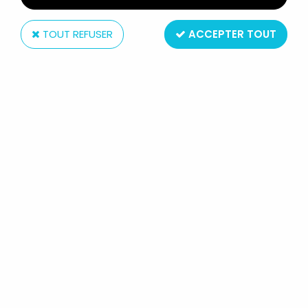
TOUT REFUSER
ACCEPTER TOUT
Hasbro
MARVEL LEGENDS - DAREDEVIL
(SPIDER-MAN 1994 ANIMATED