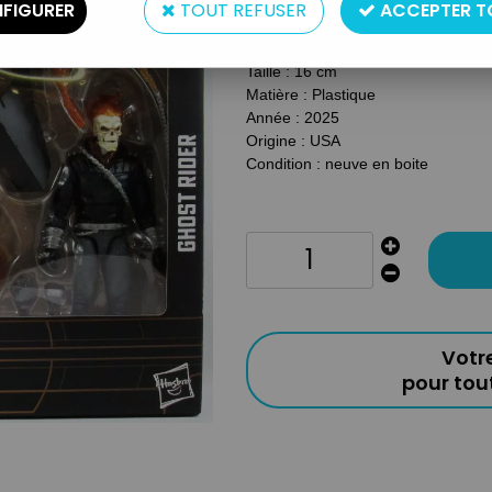
FIGURER
TOUT REFUSER
ACCEPTER T
Réf. :
AR0048063
Type : Figurine Articulée avec véhi
Taille : 16 cm
Matière : Plastique
Année : 2025
Origine : USA
Condition : neuve en boite
Votr
pour to