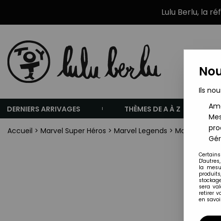
Lulu Berlu, la r
Nou
Ils nou
Amé
DERNIERS ARRIVAGES
THÈMES DE A À Z
Mes
pro
Accueil
>
Marvel Super Héros
>
Marvel Legends
>
Marvel Legen
Gér
Certains
D'autres
la mesu
produits
stockage
sera va
retirer 
en savoir