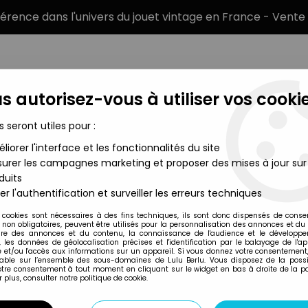
éférence dans l'univers du jouet vintage en France - Vente 
s autorisez-vous à utiliser vos cookie
s seront utiles pour :
liorer l'interface et les fonctionnalités du site
MARQUES
TYPE DE PRODUIT
PRÉCOMM
urer les campagnes marketing et proposer des mises à jour sur
duits
ds - Ghost Rider with Cursed Motorcycle - Serie Hasbro (Marvel 
er l'authentification et surveiller les erreurs techniques
Hasbro
 cookies sont nécessaires à des fins techniques, ils sont donc dispensés de cons
, non obligatoires, peuvent être utilisés pour la personnalisation des annonces et du
MARVEL LEGENDS 
re des annonces et du contenu, la connaissance de l'audience et le développ
, les données de géolocalisation précises et l'identification par le balayage de l'app
MOTORCYCLE - SE
 et/ou l'accès aux informations sur un appareil. Si vous donnez votre consentement,
lable sur l’ensemble des sous-domaines de Lulu Berlu. Vous disposez de la possib
ANNIVERSARY)
votre consentement à tout moment en cliquant sur le widget en bas à droite de la p
 plus, consulter notre politique de cookie.
89
,
99
€
TTC