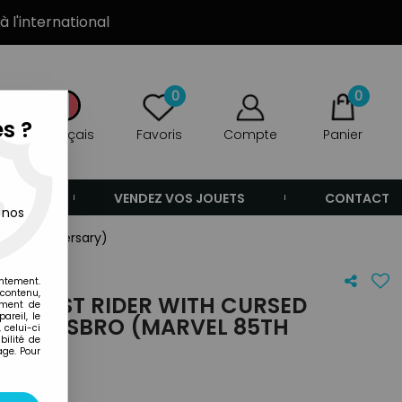
à l'international
0
0
s ?
Français
Favoris
Compte
Panier
ANDE
VENDEZ VOS JOUETS
CONTACT
 nos
85th Anniversary)
entement.
 contenu,
- GHOST RIDER WITH CURSED
ement de
areil, le
RIE HASBRO (MARVEL 85TH
 celui-ci
ilité de
age. Pour