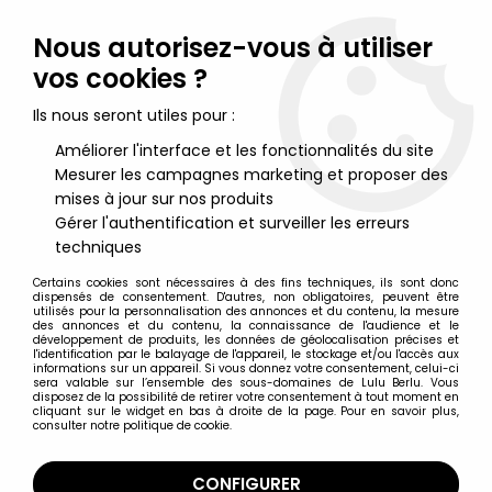
Lulu Berlu, la référence dans l'univers du jouet vintage en
France - Vente à l'international
Nous autorisez-vous à utiliser
vos cookies ?
0
Ils nous seront utiles pour :
Améliorer l'interface et les fonctionnalités du site
Mesurer les campagnes marketing et proposer des
Accueil
>
Marvel Super Héros
>
Marvel Legends
>
Marvel
Legends - Rogue, Sauron, Shanna the She-Devil "Savage Land"
mises à jour sur nos produits
- Serie Hasbro Gamerverse (Exclusive pack)
Gérer l'authentification et surveiller les erreurs
techniques
Certains cookies sont nécessaires à des fins techniques, ils sont donc
dispensés de consentement. D'autres, non obligatoires, peuvent être
utilisés pour la personnalisation des annonces et du contenu, la mesure
des annonces et du contenu, la connaissance de l'audience et le
développement de produits, les données de géolocalisation précises et
l'identification par le balayage de l'appareil, le stockage et/ou l'accès aux
informations sur un appareil. Si vous donnez votre consentement, celui-ci
sera valable sur l’ensemble des sous-domaines de Lulu Berlu. Vous
disposez de la possibilité de retirer votre consentement à tout moment en
cliquant sur le widget en bas à droite de la page. Pour en savoir plus,
consulter notre politique de cookie.
CONFIGURER