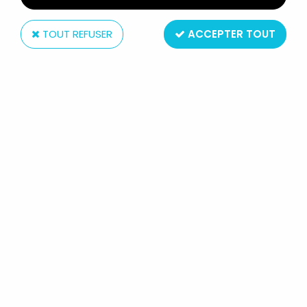
TOUT REFUSER
ACCEPTER TOUT
Hasbro
MARVEL LEGENDS - ROGUE,
SAURON, SHANNA THE SHE-DEVIL